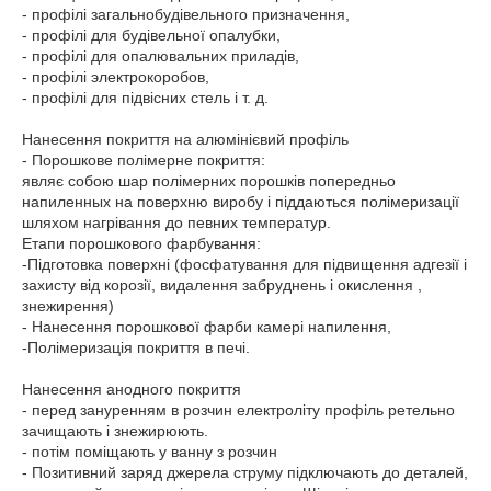
- профілі загальнобудівельного призначення,
- профілі для будівельної опалубки,
- профілі для опалювальних приладів,
- профілі электрокоробов,
- профілі для підвісних стель і т. д.
Нанесення покриття на алюмінієвий профіль
- Порошкове полімерне покриття:
являє собою шар полімерних порошків попередньо
напиленных на поверхню виробу і піддаються полімеризації
шляхом нагрівання до певних температур.
Етапи порошкового фарбування:
-Підготовка поверхні (фосфатування для підвищення адгезії і
захисту від корозії, видалення забруднень і окислення ,
знежирення)
- Нанесення порошкової фарби камері напилення,
-Полімеризація покриття в печі.
Нанесення анодного покриття
- перед зануренням в розчин електроліту профіль ретельно
зачищають і знежирюють.
- потім поміщають у ванну з розчин
- Позитивний заряд джерела струму підключають до деталей,