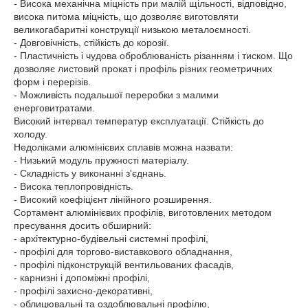
- Висока механічна міцність при малій щільності, відповідно,
висока питома міцність, що дозволяє виготовляти
великогабаритні конструкції низькою металоємності.
- Довговічність, стійкість до корозії.
- Пластичність і чудова оброблюваність різанням і тиском. Що
дозволяє листовий прокат і профіль різних геометричних
форм і перерізів.
- Можливість подальшої переробки з малими
енерговитратами.
Високий інтервал температур експлуатації. Стійкість до
холоду.
Недоліками алюмінієвих сплавів можна назвати:
- Низький модуль пружності матеріалу.
- Складність у виконанні з'єднань.
- Висока теплопровідність.
- Високий коефіцієнт лінійного розширення.
Сортамент алюмінієвих профілів, виготовлених методом
пресування досить обширний:
- архітектурно-будівельні системні профілі,
- профілі для торгово-виставкового обладнання,
- профілі підконструкцій вентильованих фасадів,
- карнизні і допоміжні профілі,
- профілі захисно-декоративні,
- облицювальні та оздоблювальні профілю,