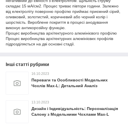
негативний до ємності з електролітом. Щільність струму
складає 15 мА/см2. Процес триває півтори години. Залежно
від електроліту поверхню профілю приймає приємний сірий,
оливковий, золотистий, коричневий або чорний колір і
шорсткість. Вироблене покриття в процесі анодування
виконує антикорозійну функцію.
Процес виробництва архітектурного алюмінієвого профілю
Процес виробництва архітектурних алюмінієвих профілів
підрозділяється на дві основні стадії.
Інші статті рубрики
16.10.2023
Переваги та Особливості Модельних
Чохлів Max-L: Детальний Аналіз
13.10.2023
Дизайн і Індивідуальність: Персоналізація
Салону з Модельними Чохлами Max-L