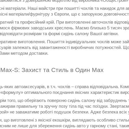
найомитися з довершеною моделлю від виробника «Общестрой»
 матеріали. Наші майстри при пошитті чохлів та накидок для а
якісні матеріали/фурнітуру з Європи, що є запорукою довговічності
ний та професійний крій. При виготовленні авточохлів відповід
мося фірмових заводських креслень. Маємо близько 5 тисяч зраз
відповідати розмірам та формі сидінь салону Вашої автівки.
ивне виготовлення. Пошиття індивідуальних чохлів може зайнят
суарів залежать від завантаженості виробничих потужностей. Щ
Вами методом доставки.
Max-S: Захист та Стиль в Один Мах
ь-яких автоаксесуарів, в т.ч. чохлів – справа відповідальна. Ко
 «формулу» оптимального поєднання якісних характеристик вироб
рім того, що оберігають поверхню сидінь салону від забруднень
ажирам правильну та зручну позу тіла під час поїздки. Звертає
ой» не заважатиме роботі подушок безпеки. Адже безпека всіх у
и, що виготовлені з якісної екошкіри, виглядають особливо сти
сним не лише для збереження сидінь авто у гарному стані, таки