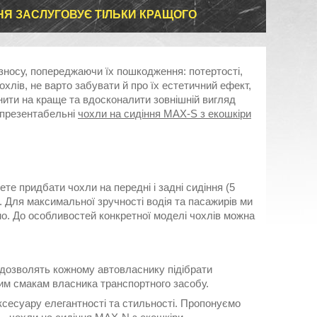
ННЯ ЗАСЛУГОВУЄ ТІЛЬКИ КРАЩОГО
 зносу, попереджаючи їх пошкодження: потертості,
лів, не варто забувати й про їх естетичний ефект,
інити на краще та вдосконалити зовнішній вигляд
 презентабельні
чохли на сидіння MAX-S з екошкіри
те придбати чохли на передні і задні сидіння (5
ь. Для максимальної зручності водія та пасажирів ми
о. До особливостей конкретної моделі чохлів можна
 дозволять кожному автовласнику підібрати
тим смакам власника транспортного засобу.
есуару елегантності та стильності. Пропонуємо