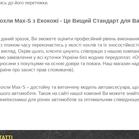
ись до його перетяжки.
охли Max-S з Екокожі - Це Вищий Стандарт для В
аний зразок, Ви зможете оцінити професійний рівень виконання 
 з плином часу переконаєтесь у якості чохлів та їх зносостійкос
 вигляд. Окрім цього, клієнти цінують співпрацю з нашою компа
мо замовлення у всі куточки України без жодних передоплат. «О
носини з покупцями на основі довіри та поваги. Наш магазин нада
раїни про захист прав споживачів).
чохли Max-S – достойну та витончену модель автоаксесуара, що
шого автомобіля. Також на сайті нашої компанії Ви можете знай
ни/екозамші для різних автомобілів за оптимальним співвідноше
ТАТТІ