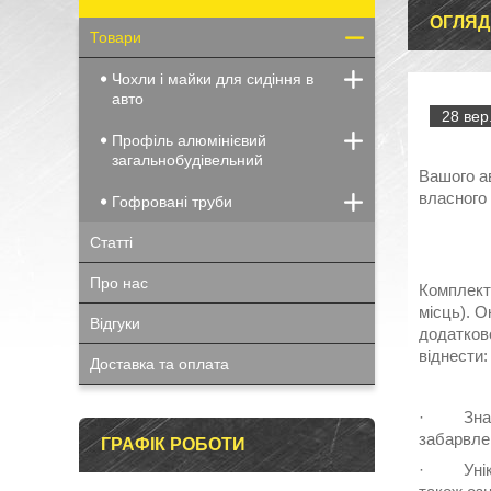
ОГЛЯД
Товари
Чохли і майки для сидіння в
авто
28 вер
Профіль алюмінієвий
загальнобудівельний
Вашого а
власного
Гофровані труби
Статті
Про нас
Комплект 
місць). О
Відгуки
додатков
віднести:
Доставка та оплата
· Значний
забарвле
ГРАФІК РОБОТИ
· Унікал