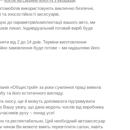
 –
чохли на сидіння MAX-N з екошкіри
.
втомобілів використовують виключно безпечні,
 та зносостійкості аксесуарів.
но до параметрів/комплектації вашого авто, ми
ків лекал. Індивідуальний готовий виріб буде
и від 2 до 14 днів. Терміни виготовлення
ойно замовлення буде готове – ми надішлемо його
мпанія «Общестрой» за роки сумлінної праці вивела
у та його естетичного вигляду.
 та зносу, ще й можуть допомагати підтримувати
мо Вашу увагу, що дана модель чохлів від виробника
часників руху – понад усе!
льно та респектабельно. Цей необхідний автоаксесуар
м чином Ви можете вмить перевтілити салон, навіть