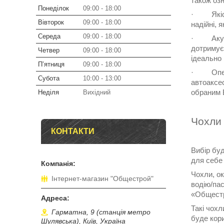
також оз
Понеділок
09:00
18:00
· Якісні
Вівторок
09:00
18:00
надійні, 
Середа
09:00
18:00
· Акурат
дотримує
Четвер
09:00
18:00
ідеально 
Пʼятниця
09:00
18:00
· Операт
Субота
10:00
13:00
автоаксе
обраним 
Неділя
Вихідний
Чохли 
КОНТАКТИ
Вибір буд
для себе
Чохли, ок
Інтернет-магазин "Общестрой"
водію/пас
«Общестр
Такі чохл
Гарматна, 9 (станція метро
буде кори
Шулявська), Київ, Україна