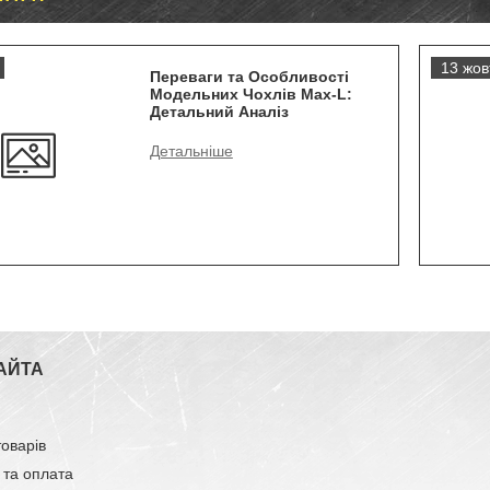
13 жов
Переваги та Особливості
Модельних Чохлів Max-L:
Детальний Аналіз
АЙТА
товарів
 та оплата