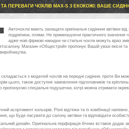
 ТА ПЕРЕВАГИ ЧОХЛІВ MAX-S З ЕКОКОЖІ: ВАШЕ СИДІ
Авточохли мають захищати оригінальні сидінння автівки від
.
подряпини, плями. Не применшуючи практичного значення чох
адже нові фірмові накидки чи стильні чохли можуть враз зм
втосалону. Магазин «Общестрой» пропонує Вашій увазі якісні та
 виробництва.
складається з моделей чохлів на передні сидіння, проте Ви може
крім цього, також доступне замовлення підголовників та кріплен
о пропонуємо спеціальні подушечки, котрі можна отримати окрем
 асортимент кольорів. Різні відтінки та їх комбінації напевно
ння, що буде пасувати до салону автівки та відповідати особис
ьний дизайн. Оригінальна перфорація бічних вставок додає акс