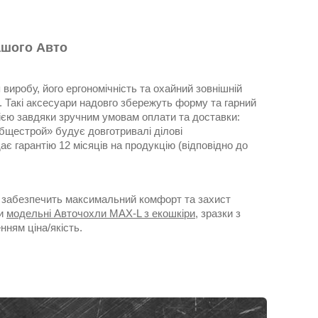
ашого Авто
виробу, його ергономічність та охайний зовнішній
ті. Такі аксесуари надовго збережуть форму та гарний
нією завдяки зручним умовам оплати та доставки:
бщестрой» будує довготривалі ділові
є гарантію 12 місяців на продукцію (відповідно до
 забезпечить максимальний комфорт та захист
ти
модельні Авточохли MAX-L з екошкіри
, зразки з
нням ціна/якість.