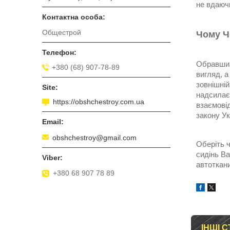
не вдаюч
Общестрой
Чому Ч
Обравши д
+380 (68) 907-78-89
вигляд, а
зовнішній
надсилає
https://obshchestroy.com.ua
взаємовід
закону Ук
obshchestroy@gmail.com
Оберіть 
сидінь Ва
автоткани
+380 68 907 78 89
ІНШІ С