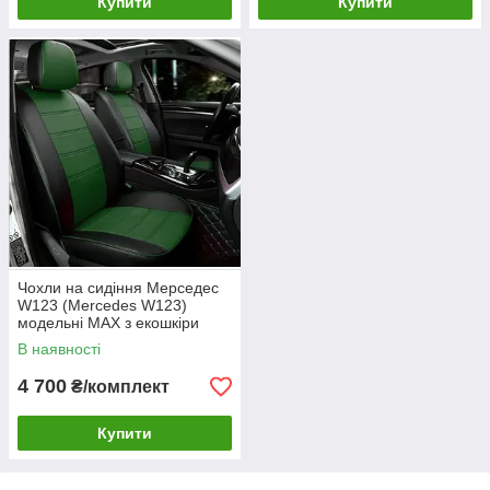
Купити
Купити
Чохли на сидіння Мерседес
W123 (Mercedes W123)
модельні MAX з екошкіри
Чорно-зелений
В наявності
4 700
₴/комплект
Купити