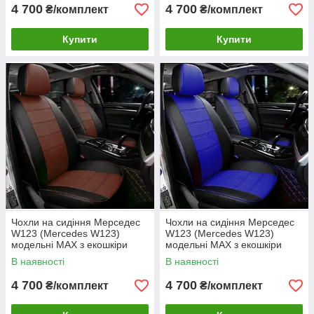
4 700
4 700
₴/комплект
₴/комплект
Купити
Купити
Чохли на сидіння Мерседес
Чохли на сидіння Мерседес
W123 (Mercedes W123)
W123 (Mercedes W123)
модельні MAX з екошкіри
модельні MAX з екошкіри
Чорно-коричневий
Чорно-синій
В наявності
В наявності
4 700
4 700
₴/комплект
₴/комплект