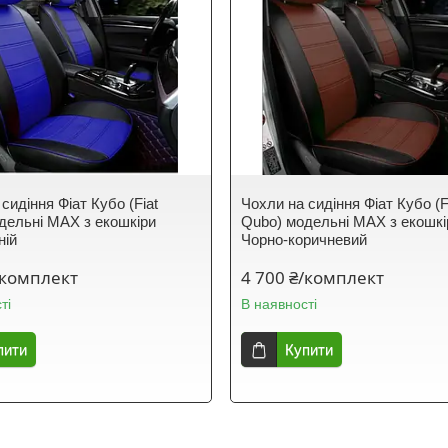
сидіння Фіат Кубо (Fiat
Чохли на сидіння Фіат Кубо (F
дельні MAX з екошкіри
Qubo) модельні MAX з екошкі
ній
Чорно-коричневий
/комплект
4 700 ₴/комплект
ті
В наявності
пити
Купити