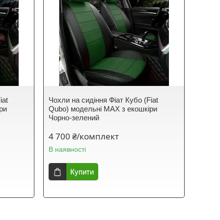
iat
Чохли на сидіння Фіат Кубо (Fiat
ри
Qubo) модельні MAX з екошкіри
Чорно-зелений
4 700 ₴/комплект
В наявності
Купити