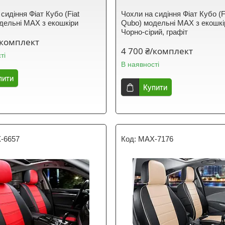
сидіння Фіат Кубо (Fiat
Чохли на сидіння Фіат Кубо (F
дельні MAX з екошкіри
Qubo) модельні MAX з екошкі
Чорно-сірий, графіт
/комплект
4 700 ₴/комплект
ті
В наявності
пити
Купити
-6657
MAX-7176