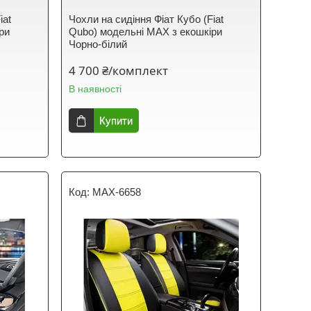
iat
Чохли на сидіння Фіат Кубо (Fiat
ри
Qubo) модельні MAX з екошкіри
Чорно-білий
4 700 ₴/комплект
В наявності
Купити
MAX-6658