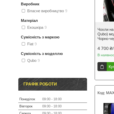
Виробник
Власне виробництво
9
Матеріал
Екошкіра
9
Чохли на 
Qubo) мо
Сумісність з маркою
Чорно-че
Fiat
9
4 700 ₴
Сумісність з моделлю
В наявнос
Qubo
9
Ку
ГРАФІК РОБОТИ
MAX
Понеділок
09:00
18:00
Вівторок
09:00
18:00
Середа
09:00
18:00