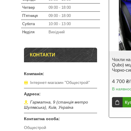
Четвер
09:00
18:00
Пʼятниця
09:00
18:00
Субота
10:00
13:00
Неділя
Вихідний
КОНТАКТИ
Чохли на 
Qubo) мо
Чорно-си
4 700 ₴
Інтернет-магазин "Общестрой"
В наявнос
Ку
Гарматна, 9 (станція метро
Шулявська), Київ, Україна
Общестрой