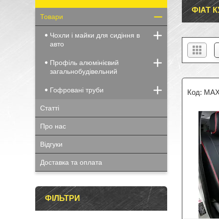
ФІАТ К
Товари
Чохли і майки для сидіння в
авто
Профіль алюмінієвий
загальнобудівельний
Гофровані труби
MAX
Статті
Про нас
Відгуки
Доставка та оплата
ФІЛЬТРИ