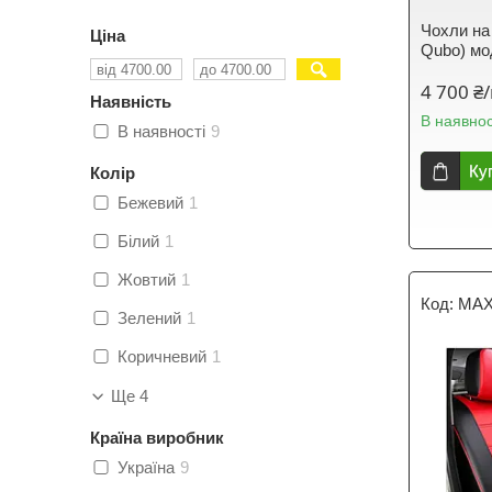
Чохли на 
Ціна
Qubo) мо
4 700 ₴
Наявність
В наявнос
В наявності
9
Ку
Колір
Бежевий
1
Білий
1
Жовтий
1
MAX
Зелений
1
Коричневий
1
Ще 4
Країна виробник
Україна
9