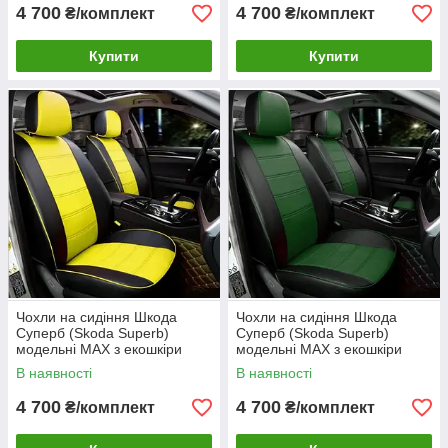
4 700
4 700
₴/комплект
₴/комплект
Купити
Купити
Чохли на сидіння Шкода
Чохли на сидіння Шкода
Суперб (Skoda Superb)
Суперб (Skoda Superb)
модельні MAX з екошкіри
модельні MAX з екошкіри
Чорно-жовтий
Чорно-зелений
В наявності
В наявності
4 700
4 700
₴/комплект
₴/комплект