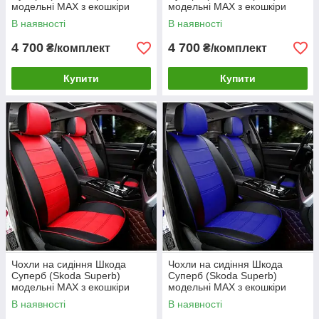
модельні MAX з екошкіри
модельні MAX з екошкіри
Чорно-білий
Чорно-бежевий
В наявності
В наявності
4 700
4 700
₴/комплект
₴/комплект
Купити
Купити
Чохли на сидіння Шкода
Чохли на сидіння Шкода
Суперб (Skoda Superb)
Суперб (Skoda Superb)
модельні MAX з екошкіри
модельні MAX з екошкіри
Чорно-червоний
Чорно-синій
В наявності
В наявності