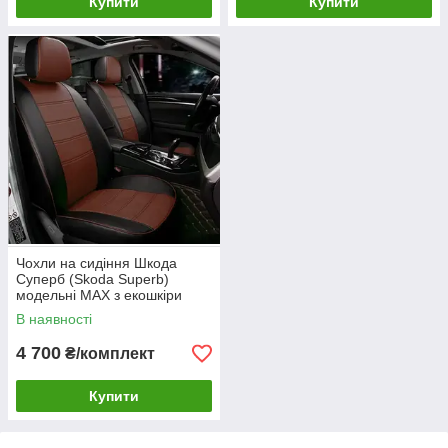
Купити
Купити
Чохли на сидіння Шкода
Суперб (Skoda Superb)
модельні MAX з екошкіри
Чорно-коричневий
В наявності
4 700
₴/комплект
Купити