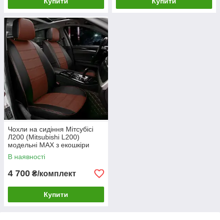
Купити
Купити
Чохли на сидіння Мітсубісі
Л200 (Mitsubishi L200)
модельні MAX з екошкіри
Чорно-коричневий
В наявності
4 700
₴/комплект
Купити