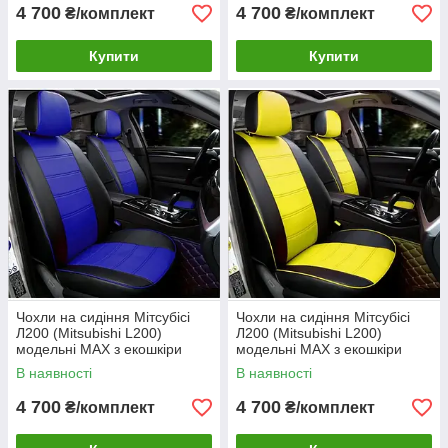
4 700
4 700
₴/комплект
₴/комплект
Купити
Купити
Чохли на сидіння Мітсубісі
Чохли на сидіння Мітсубісі
Л200 (Mitsubishi L200)
Л200 (Mitsubishi L200)
модельні MAX з екошкіри
модельні MAX з екошкіри
Чорно-синій
Чорно-жовтий
В наявності
В наявності
4 700
4 700
₴/комплект
₴/комплект