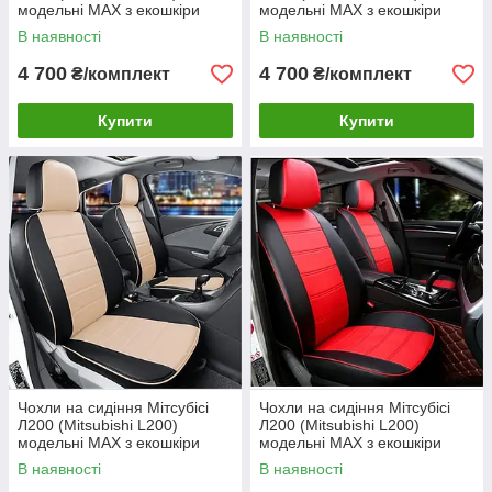
модельні MAX з екошкіри
модельні MAX з екошкіри
Чорно-сірий, графіт
Чорно-білий
В наявності
В наявності
4 700
4 700
₴/комплект
₴/комплект
Купити
Купити
Чохли на сидіння Мітсубісі
Чохли на сидіння Мітсубісі
Л200 (Mitsubishi L200)
Л200 (Mitsubishi L200)
модельні MAX з екошкіри
модельні MAX з екошкіри
Чорно-бежевий
Чорно-червоний
В наявності
В наявності