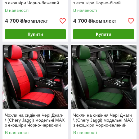
з екошкіри Чорно-бежевий
з екошкіри Чорно-білий
В наявності
В наявності
4 700
4 700
₴/комплект
₴/комплект
Купити
Купити
Чохли на сидіння Чері Джаги
Чохли на сидіння Чері Джаги
\ (Chery Jaggi) модельні MAX
\ (Chery Jaggi) модельні MAX
з екошкіри Чорно-червоний
з екошкіри Чорно-зелений
В наявності
В наявності