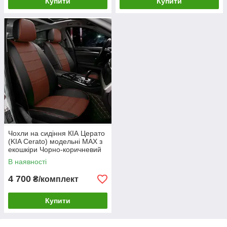
Купити
Купити
Чохли на сидіння КІА Церато
(KIA Cerato) модельні MAX з
екошкіри Чорно-коричневий
В наявності
4 700
₴/комплект
Купити