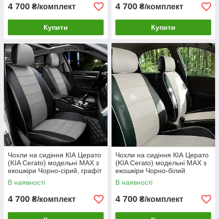
4 700
4 700
₴/комплект
₴/комплект
Купити
Купити
Чохли на сидіння КІА Церато
Чохли на сидіння КІА Церато
(KIA Cerato) модельні MAX з
(KIA Cerato) модельні MAX з
екошкіри Чорно-сірий, графіт
екошкіри Чорно-білий
В наявності
В наявності
4 700
4 700
₴/комплект
₴/комплект