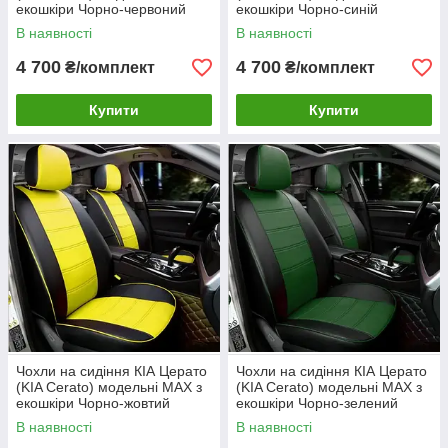
екошкіри Чорно-червоний
екошкіри Чорно-синій
В наявності
В наявності
4 700
4 700
₴/комплект
₴/комплект
Купити
Купити
Чохли на сидіння КІА Церато
Чохли на сидіння КІА Церато
(KIA Cerato) модельні MAX з
(KIA Cerato) модельні MAX з
екошкіри Чорно-жовтий
екошкіри Чорно-зелений
В наявності
В наявності