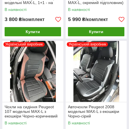
модельні MAX-L, 1+1 - на
MAX-L, окремий підголовник)
передні сидіння Чорно-білий
Чорно-синій
В наявності
В наявності
3 800
5 990
₴/комплект
₴/комплект
Купити
Купити
Український виробник
Український виробник
Чохли на сидіння Peugeot
Авточохли Peugeot 2008
107 модельні MAX-L з
модельні MAX-L з екошкіри
екошкіри Чорно-коричневий
Чорно-сірий
В наявності
В наявності