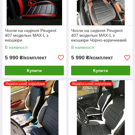
Чохли на сидіння Peugeot
Чохли на сидіння Peugeot
407 модельні MAX-L з
407 модельні MAX-L з
екошкіри
екошкіри Чорно-коричневий
В наявності
В наявності
5 990
5 990
₴/комплект
₴/комплект
Купити
Купити
Український виробник
Український виробник