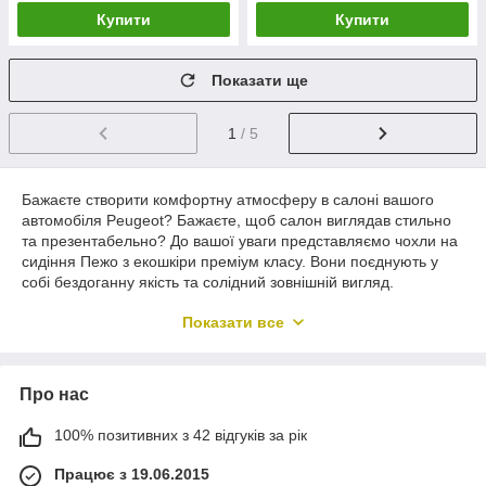
Купити
Купити
Показати ще
1
/ 5
Бажаєте створити комфортну атмосферу в салоні вашого
автомобіля Peugeot? Бажаєте, щоб салон виглядав стильно
та презентабельно? До вашої уваги представляємо чохли на
сидіння Пежо з екошкіри преміум класу. Вони поєднують у
собі бездоганну якість та солідний зовнішній вигляд.
Основною перевагою використання чохлів є захист
Показати все
заводської обшивки сидінь від пошкоджень, потертостей та
погіршення зовнішнього вигляду.
Нашим покупцям доступні до замовлення - набір чохлів у
Про нас
повній комплектації для передніх та задніх сидінь з
підголівниками, або набір 1+1 – чохли на передні сидіння
Пежо.
100% позитивних з 42 відгуків за рік
Які переваги мають чохли на сидіння
Працює з 19.06.2015