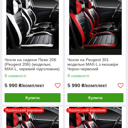
Чохли на сидіння Пежо 206
Чохли на Peugeot 301
(Peugeot 206) (модельні,
модельні MAX-L з екошкіри
MAX-L, окремий підголовник)
Чорно-червоний
Чорно-білий
В наявності
В наявності
5 990
5 990
₴/комплект
₴/комплект
Купити
Купити
Український виробник
Український виробник