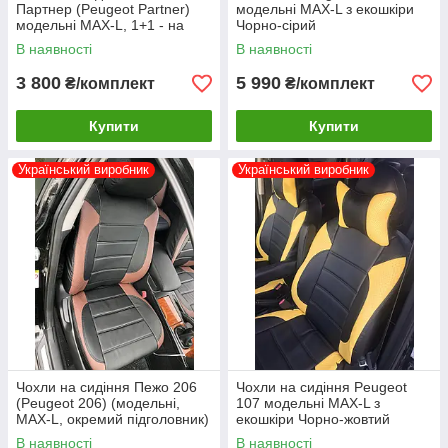
Партнер (Peugeot Partner)
модельні MAX-L з екошкіри
модельні MAX-L, 1+1 - на
Чорно-сірий
передні сидіння Чорно-
В наявності
В наявності
коричневий
3 800
5 990
₴/комплект
₴/комплект
Купити
Купити
Український виробник
Український виробник
Чохли на сидіння Пежо 206
Чохли на сидіння Peugeot
(Peugeot 206) (модельні,
107 модельні MAX-L з
MAX-L, окремий підголовник)
екошкіри Чорно-жовтий
Чорно-коричневий
В наявності
В наявності