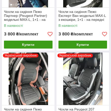
Чохли на сидіння Пежо
Чохли на сидіння Пежо
Партнер (Peugeot Partner)
Експерт Ван модельні MAX-L
модельні MAX-L, 1+1 - на
з екошкіри, 1+1 - на передні
передні сидіння Чорно-
сидіння Чорно-білий
В наявності
В наявності
бежевий
3 800
3 800
₴/комплект
₴/комплект
Купити
Купити
Український виробник
Український виробник
Чохли на сидіння Пежо
Чохли на Peugeot 207