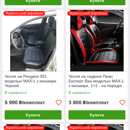
Купити
Купити
Український виробник
Український виробник
Чохли на Peugeot 301
Чохли на сидіння Пежо
модельні MAX-L з екошкіри
Експерт Ван модельні MAX-L
Чорний
з екошкіри, 1+1 - на передні
сидіння
В наявності
В наявності
5 990
3 800
₴/комплект
₴/комплект
Купити
Купити
Український виробник
Український виробник