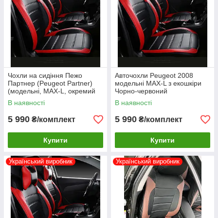
Чохли на сидіння Пежо
Авточохли Peugeot 2008
Партнер (Peugeot Partner)
модельні MAX-L з екошкіри
(модельні, MAX-L, окремий
Чорно-червоний
підголовник) Чорно-червоний
В наявності
В наявності
5 990
5 990
₴/комплект
₴/комплект
Купити
Купити
Український виробник
Український виробник