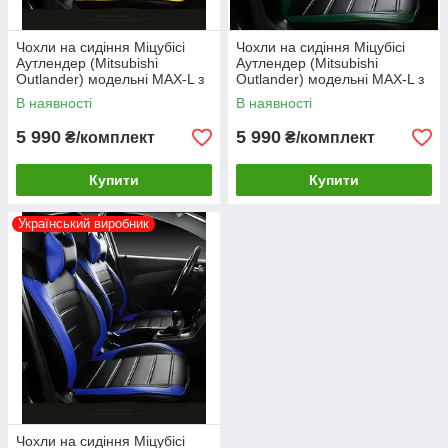
Чохли на сидіння Міцубісі
Чохли на сидіння Міцубісі
Аутлендер (Mitsubishi
Аутлендер (Mitsubishi
Outlander) модельні MAX-L з
Outlander) модельні MAX-L з
екошкіри Жовтий
екошкіри Зелений
В наявності
В наявності
5 990
5 990
₴/комплект
₴/комплект
Купити
Купити
Український виробник
Чохли на сидіння Міцубісі