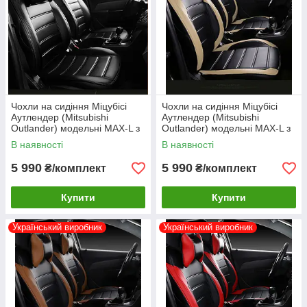
Чохли на сидіння Міцубісі
Чохли на сидіння Міцубісі
Аутлендер (Mitsubishi
Аутлендер (Mitsubishi
Outlander) модельні MAX-L з
Outlander) модельні MAX-L з
екошкіри Чорний
екошкіри Бежевий
В наявності
В наявності
5 990
5 990
₴/комплект
₴/комплект
Купити
Купити
Український виробник
Український виробник