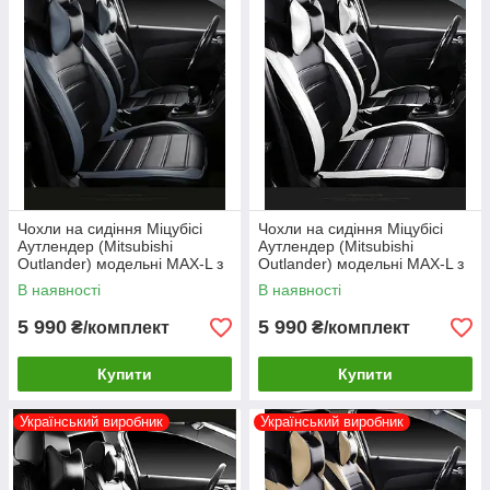
Чохли на сидіння Міцубісі
Чохли на сидіння Міцубісі
Аутлендер (Mitsubishi
Аутлендер (Mitsubishi
Outlander) модельні MAX-L з
Outlander) модельні MAX-L з
екошкіри Сірий
екошкіри Білий
В наявності
В наявності
5 990
5 990
₴/комплект
₴/комплект
Купити
Купити
Український виробник
Український виробник