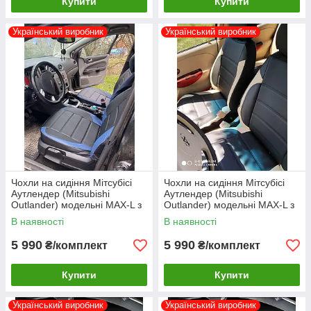
Купити
Купити
Український виробник
Український виробник
Чохли на сидіння Мітсубісі
Чохли на сидіння Мітсубісі
Аутлендер (Mitsubishi
Аутлендер (Mitsubishi
Outlander) модельні MAX-L з
Outlander) модельні MAX-L з
екошкіри Чорно-синій
екошкіри Чорно-бежевий
В наявності
В наявності
5 990
5 990
₴/комплект
₴/комплект
Купити
Купити
Український виробник
Український виробник