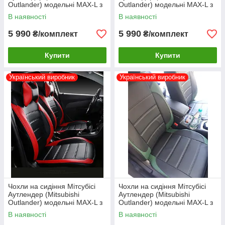
Outlander) модельні MAX-L з
Outlander) модельні MAX-L з
екошкіри Чорно-сірий
екошкіри Чорно-жовтий
В наявності
В наявності
5 990
5 990
₴/комплект
₴/комплект
Купити
Купити
Український виробник
Український виробник
Чохли на сидіння Мітсубісі
Чохли на сидіння Мітсубісі
Аутлендер (Mitsubishi
Аутлендер (Mitsubishi
Outlander) модельні MAX-L з
Outlander) модельні MAX-L з
екошкіри
екошкіри Чорно-зелений
В наявності
В наявності