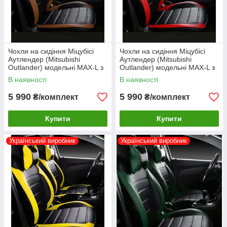
Чохли на сидіння Міцубісі
Чохли на сидіння Міцубісі
Аутлендер (Mitsubishi
Аутлендер (Mitsubishi
Outlander) модельні MAX-L з
Outlander) модельні MAX-L з
екошкіри Коричневий
екошкіри Червоний
В наявності
В наявності
5 990
5 990
₴/комплект
₴/комплект
Купити
Купити
Український виробник
Український виробник