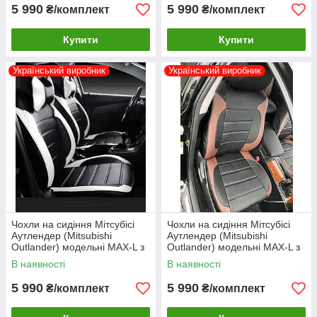
5 990
5 990
₴/комплект
₴/комплект
Купити
Купити
Український виробник
Український виробник
Чохли на сидіння Мітсубісі
Чохли на сидіння Мітсубісі
Аутлендер (Mitsubishi
Аутлендер (Mitsubishi
Outlander) модельні MAX-L з
Outlander) модельні MAX-L з
екошкіри Чорно-білий
екошкіри Чорно-коричневий
В наявності
В наявності
5 990
5 990
₴/комплект
₴/комплект