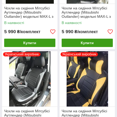
Чохли на сидіння Мітсубісі
Чохли на сидіння Мітсубісі
Аутлендер (Mitsubishi
Аутлендер (Mitsubishi
Outlander) модельні MAX-L з
Outlander) модельні MAX-L з
екошкіри Чорно-червоний
екошкіри Чорний
В наявності
В наявності
5 990
5 990
₴/комплект
₴/комплект
Купити
Купити
Український виробник
Український виробник
Чохли на сидіння Мітсубісі
Чохли на сидіння Мітсубісі
Аутлендер (Mitsubishi
Аутлендер (Mitsubishi