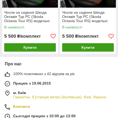
Чохли на сидіння Шкода
Чохли на сидіння Шкода
Октавія Тур РС (Skoda
Октавія Тур РС (Skoda
Octavia Tour RS) модельні
Octavia Tour RS) модельні
MAX-N з екошкіри Чорно-
MAX-N з екошкіри Чорно-
В наявності
В наявності
зелений
коричневий
5 500
5 500
₴/комплект
₴/комплект
Купити
Купити
Про нас
100% позитивних з 42 відгуків за рік
Працює з 19.06.2015
м. Київ
Гарматна, 9 (станція метро Шулявська), Київ, Україна
Контакти
Сьогодні працює з 10:00 до 13:00