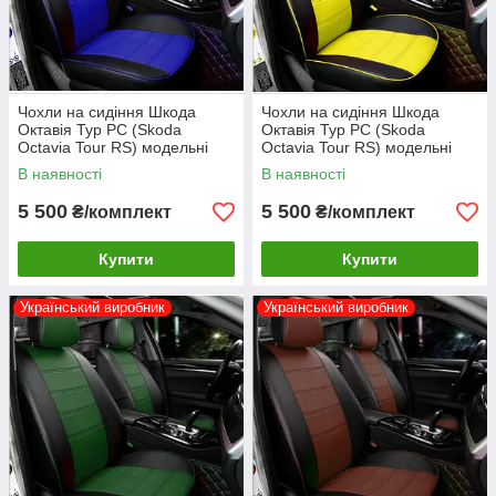
Чохли на сидіння Шкода
Чохли на сидіння Шкода
Октавія Тур РС (Skoda
Октавія Тур РС (Skoda
Octavia Tour RS) модельні
Octavia Tour RS) модельні
MAX-N з екошкіри Чорно-
MAX-N з екошкіри Чорно-
В наявності
В наявності
синій
жовтий
5 500
5 500
₴/комплект
₴/комплект
Купити
Купити
Український виробник
Український виробник