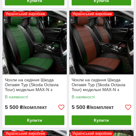
Купити
Купити
Український виробник
Український виробник
Чохли на сидіння Шкода
Чохли на сидіння Шкода
Октавія Тур (Skoda Octavia
Октавія Тур (Skoda Octavia
Tour) модельні MAX-N з
Tour) модельні MAX-N з
екошкіри Чорно-зелений
екошкіри Чорно-коричневий
В наявності
В наявності
5 500
5 500
₴/комплект
₴/комплект
Купити
Купити
Український виробник
Український виробник