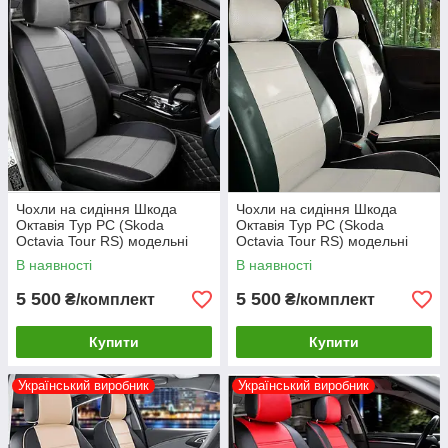
Чохли на сидіння Шкода
Чохли на сидіння Шкода
Октавія Тур РС (Skoda
Октавія Тур РС (Skoda
Octavia Tour RS) модельні
Octavia Tour RS) модельні
MAX-N з екошкіри Чорно-
MAX-N з екошкіри Чорно-
В наявності
В наявності
сірий, графіт
білий
5 500
5 500
₴/комплект
₴/комплект
Купити
Купити
Український виробник
Український виробник