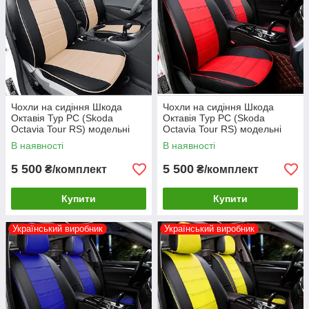
Чохли на сидіння Шкода
Чохли на сидіння Шкода
Октавія Тур РС (Skoda
Октавія Тур РС (Skoda
Octavia Tour RS) модельні
Octavia Tour RS) модельні
MAX-N з екошкіри Чорно-
MAX-N з екошкіри Чорно-
В наявності
В наявності
бежевий
червоний
5 500
5 500
₴/комплект
₴/комплект
Купити
Купити
Український виробник
Український виробник