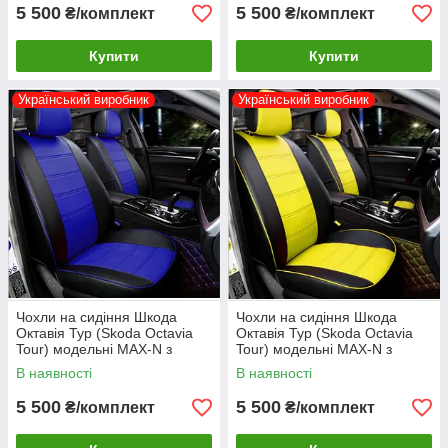
5 500
5 500
₴/комплект
₴/комплект
Купити
Купити
Український виробник
Український виробник
Чохли на сидіння Шкода
Чохли на сидіння Шкода
Октавія Тур (Skoda Octavia
Октавія Тур (Skoda Octavia
Tour) модельні MAX-N з
Tour) модельні MAX-N з
екошкіри Чорно-синій
екошкіри Чорно-жовтий
В наявності
В наявності
5 500
5 500
₴/комплект
₴/комплект