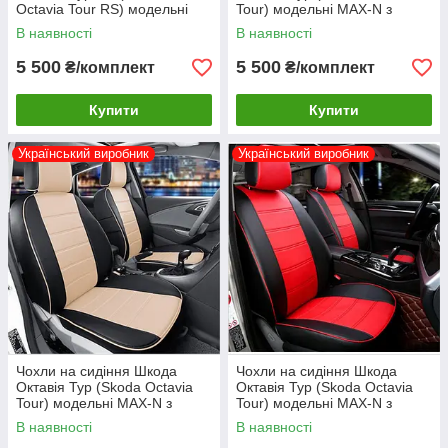
Octavia Tour RS) модельні
Tour) модельні MAX-N з
MAX-N з екошкіри
екошкіри Чорно-білий
В наявності
В наявності
5 500
5 500
₴/комплект
₴/комплект
Купити
Купити
Український виробник
Український виробник
Чохли на сидіння Шкода
Чохли на сидіння Шкода
Октавія Тур (Skoda Octavia
Октавія Тур (Skoda Octavia
Tour) модельні MAX-N з
Tour) модельні MAX-N з
екошкіри Чорно-бежевий
екошкіри Чорно-червоний
В наявності
В наявності