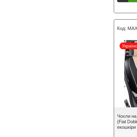
MAX
Україн
Чохли на
(Fiat Do
екошкіри