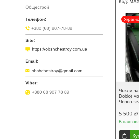
MAX
Общестрой
Україн
+380 (68) 907-78-89
https://obshchestroy.com.ua
obshchestroy@gmail.com
Чохли на 
+380 68 907 78 89
Doblo) м
Чорно-зе
5 500 ₴
В наявнос
Ку