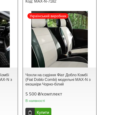
MAX-N-7182
Український виробник
Комбі
Чохли на сидіння Фіат Добло Комбі
MAX-N з
(Fiat Doblo Combi) модельні MAX-N з
екошкіри Чорно-білий
5 500 ₴/комплект
В наявності
Купити