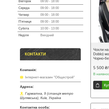
Вівторок
09:00
18:00
Середа
09:00
18:00
Четвер
09:00
18:00
Пʼятниця
09:00
18:00
Субота
10:00
13:00
Неділя
Вихідний
Чохли на 
Doblo) м
КОНТАКТИ
Чорно-б
5 500 ₴
В наявнос
Інтернет-магазин "Общестрой"
Ку
Гарматна, 9 (станція метро
Шулявська), Київ, Україна