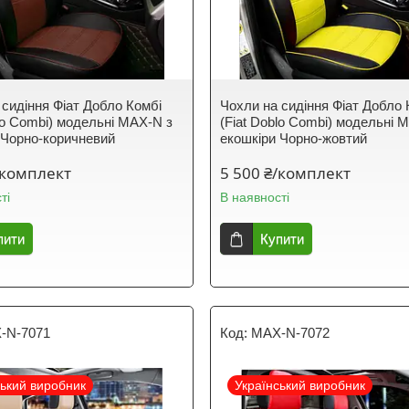
 сидіння Фіат Добло Комбі
Чохли на сидіння Фіат Добло 
blo Combi) модельні MAX-N з
(Fiat Doblo Combi) модельні 
 Чорно-коричневий
екошкіри Чорно-жовтий
/комплект
5 500 ₴/комплект
ті
В наявності
пити
Купити
-N-7071
MAX-N-7072
ський виробник
Український виробник