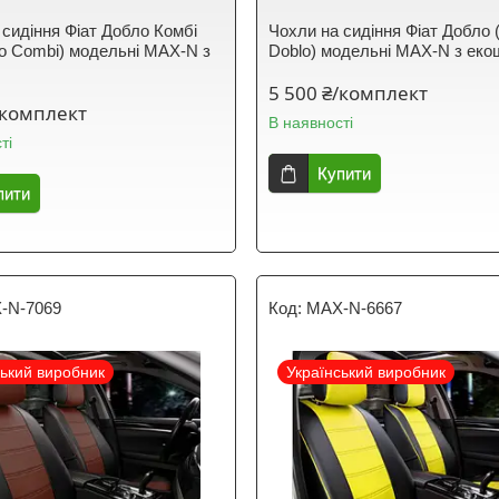
 сидіння Фіат Добло Комбі
Чохли на сидіння Фіат Добло (
blo Combi) модельні MAX-N з
Doblo) модельні MAX-N з еко
5 500 ₴/комплект
/комплект
В наявності
ті
Купити
пити
-N-7069
MAX-N-6667
ський виробник
Український виробник