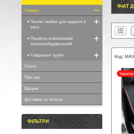
ФІАТ Д
Товари
Чохли і майки для сидіння в
авто
Профіль алюмінієвий
загальнобудівельний
Гофровані труби
MAX
Статті
Україн
Про нас
Відгуки
Доставка та оплата
ФІЛЬТРИ