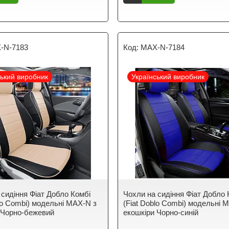
-N-7183
MAX-N-7184
ський виробник
Український виробник
 сидіння Фіат Добло Комбі
Чохли на сидіння Фіат Добло 
blo Combi) модельні MAX-N з
(Fiat Doblo Combi) модельні 
 Чорно-бежевий
екошкіри Чорно-синій