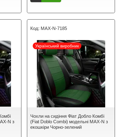
MAX-N-7185
Український виробник
Комбі
Чохли на сидіння Фіат Добло Комбі
MAX-N з
(Fiat Doblo Combi) модельні MAX-N з
екошкіри Чорно-зелений