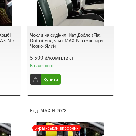
Комбі
Чохли на сидіння Фіат Добло (Fiat
MAX-N з
Doblo) модельні MAX-N з екошкіри
Чорно-білий
5 500 ₴/комплект
В наявності
Купити
MAX-N-7073
Український виробник