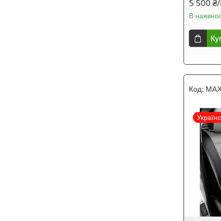
5 500 ₴
В наявнос
Ку
MAX
Україн