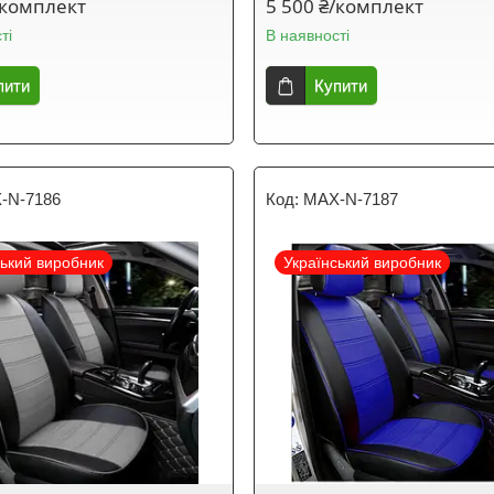
/комплект
5 500 ₴/комплект
ті
В наявності
пити
Купити
-N-7186
MAX-N-7187
ський виробник
Український виробник