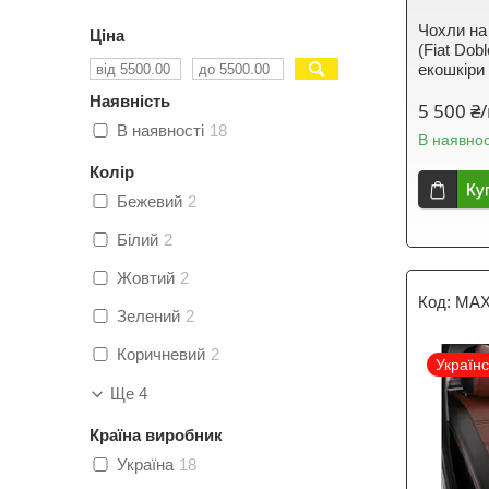
Чохли на
Ціна
(Fiat Do
екошкіри
Наявність
5 500 ₴
В наявності
18
В наявнос
Колір
Ку
Бежевий
2
Білий
2
Жовтий
2
MAX
Зелений
2
Коричневий
2
Україн
Ще 4
Країна виробник
Україна
18