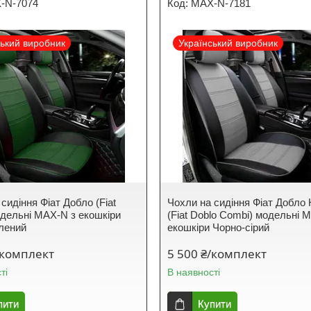
-N-7074
MAX-N-7181
ський виробник
Український виробник
сидіння Фіат Добло (Fiat
Чохли на сидіння Фіат Добло 
одельні MAX-N з екошкіри
(Fiat Doblo Combi) модельні 
лений
екошкіри Чорно-сірий
/комплект
5 500 ₴/комплект
ті
В наявності
пити
Купити