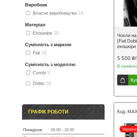
Виробник
Власне виробництво
18
Матеріал
Екошкіра
18
Чохли на
(Fiat Do
Сумісність з маркою
екошкіри
Fiat
18
5 500 ₴
Сумісність з моделлю
В наявнос
Combi
9
Ку
Doblo
18
MAX
ГРАФІК РОБОТИ
Україн
Понеділок
09:00
18:00