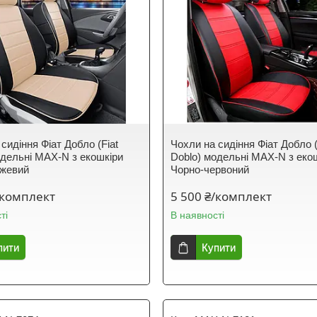
сидіння Фіат Добло (Fiat
Чохли на сидіння Фіат Добло (
одельні MAX-N з екошкіри
Doblo) модельні MAX-N з еко
ежевий
Чорно-червоний
/комплект
5 500 ₴/комплект
ті
В наявності
пити
Купити