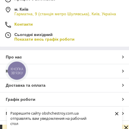
м. Київ
Гарматна, 9 (станція метро Шулявська), Київ, Україна
Контакти
Сьогодні вихідний
Показати весь графік роботи
Про нас
КНОПКА
Контакти
ЗВ'ЯЗКУ
Доставка та оплата
Графік роботи
×
Разрешите сайту obshchestroy.com.ua
Повна версія сайту
отправлять вам уведомления на рабочий
стол
Сайт створено на маркетплейсі
Prom.ua