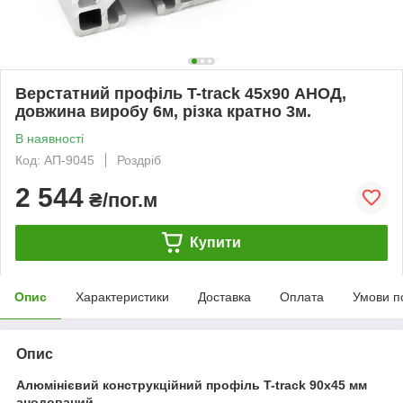
Верстатний профіль T-track 45х90 АНОД,
довжина виробу 6м, різка кратно 3м.
В наявності
Код: АП-9045
Роздріб
2 544
₴/пог.м
Купити
Опис
Характеристики
Доставка
Оплата
Умови п
Опис
Алюмінієвий конструкційний профіль T-track 90х45 мм
анодований