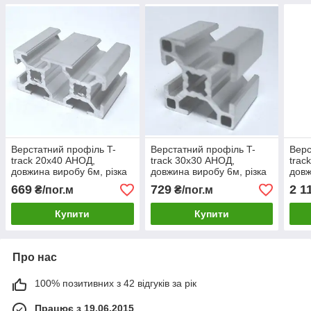
Верстатний профіль T-
Верстатний профіль T-
Верс
track 20х40 АНОД,
track 30х30 АНОД,
trac
довжина виробу 6м, різка
довжина виробу 6м, різка
довж
кратно 3м.
кратно 3м.
крат
669
729
2 1
₴/пог.м
₴/пог.м
Купити
Купити
Про нас
100% позитивних з 42 відгуків за рік
Працює з 19.06.2015