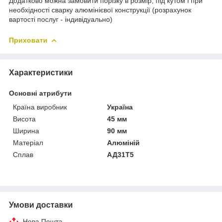
Додатково можна замовити порізку в розмір, під кутом і при
необхідності сварку алюмінієвої конструкції (розрахунок
вартості послуг - індивідуально)
Приховати
Характеристики
Основні атрибути
Країна виробник
Україна
Висота
45 мм
Ширина
90 мм
Матеріал
Алюміній
Сплав
АД31Т5
Умови доставки
Нова Пошта