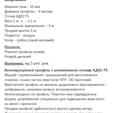
Ширина паза - 10 мм
Довжина профілю – 6 метрів
Сплав АД31Т5
Вага 1 м. п. – 3.1 кг
Мінімальне замовлення – 3 м.
Продаж кратно 3 м.
Покриття - анодне
Колір - срібло (сірий матовий)
Послуги:
Різання профілю розмір
Розкрій деталей
Відправка:
від 3 роб. днів.
Конструкційний профіль з алюмінієвого сплаву АД31-Т5
.
Міцний і прямолінійний, призначений для виготовлення
станини і інших частин верстатів ЧПУ і 3D принтерів.
Верстатний профіль не вимагає додаткового фрезерування і
шліфування, напрямні можуть встановлюватися
безпосередньо на профіль. Перетин має індивідуальну
форму, розроблений спеціально для підвищення жорсткості
на вигин і кручення.
Продаж профілю здійснюється кратно одному метру.