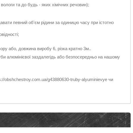
 вологи та до будь - яких хімічних речовин);
авати певний об'єм рідини за одиницю часу при істотно
овідності;
ру або, довжина виробу 6, різка кратно 3м..
уби алюмінієвої заздалегідь або безпосередньо на нашому
://obshchestroy.com.ua/g43880630-truby-alyuminievye чи