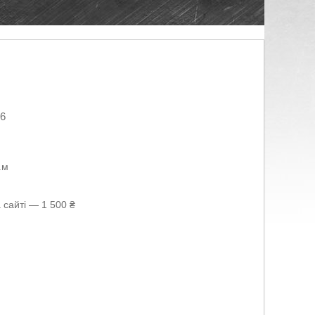
26
.м
 сайті — 1 500 ₴