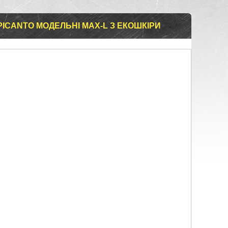
PICANTO МОДЕЛЬНІ MAX-L З ЕКОШКІРИ