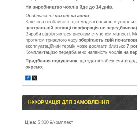
На виробництво чохлів йде до 14 днів
.
Особливості
чохлів на авто
Ключова особливість цієї моделі полягає в унікальн
центральній вставці перфорація не передбачена)
Вироби відрізняються високим ступенем міцності. 
протягом тривалого часу
зберігають свій початков
експлуатаційний термін може досягати близько
7 ро
Комплектацією передбачено наявність чохлів на
пер
Придбання подушечок
, що здатні забезпечити до
окремо
.
ІНФОРМАЦІЯ ДЛЯ ЗАМОВЛЕННЯ
Ціна:
5 990 ₴/комплект