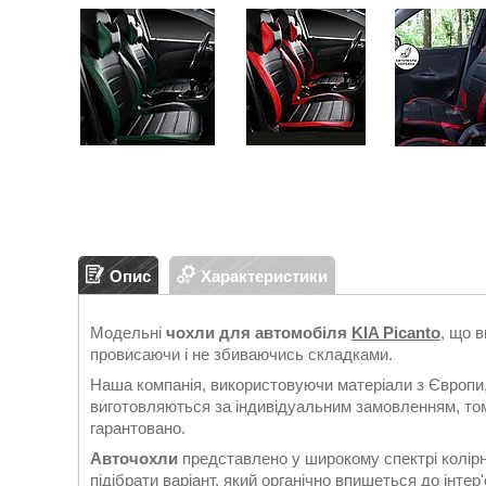
Опис
Характеристики
Модельні
чохли для автомобіля
KIA Picanto
, що 
провисаючи і не збиваючись складками.
Наша компанія, використовуючи матеріали з Європи,
виготовляються за індивідуальним замовленням, тому
гарантовано.
Авточохли
представлено у широкому спектрі колірн
підібрати варіант, який органічно впишеться до інтер