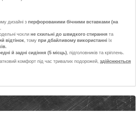
ому дизайні з
перфорованими бічними вставками (на
.
Модельні чохли
не схильні до швидкого стирання
та
ий відтінок
, тому
при дбайливому використанні
їх
ків.
едні й задні сидіння (5 місць)
, підголовників та кріплень.
датковий комфорт під час тривалих подорожей,
здійснюється