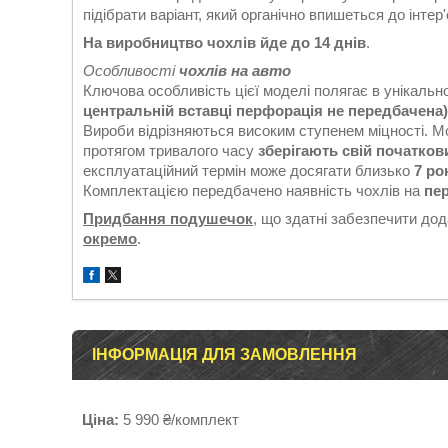
підібрати варіант, який органічно впишеться до інтер
На виробництво чохлів йде до 14 днів
.
Особливості
чохлів на авто
Ключова особливість цієї моделі полягає в унікальн
центральній вставці перфорація не передбачена)
Вироби відрізняються високим ступенем міцності. 
протягом тривалого часу
зберігають свій початков
експлуатаційний термін може досягати близько
7 ро
Комплектацією передбачено наявність чохлів на
пер
Придбання подушечок
, що здатні забезпечити до
окремо
.
ІНФОРМАЦІЯ ДЛЯ ЗАМОВЛЕННЯ
Ціна:
5 990 ₴/комплект