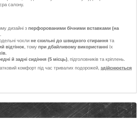
'єра салону.
ому дизайні з
перфорованими бічними вставками (на
.
Модельні чохли
не схильні до швидкого стирання
та
ий відтінок
, тому
при дбайливому використанні
їх
ків.
едні й задні сидіння (5 місць)
, підголовників та кріплень.
датковий комфорт під час тривалих подорожей,
здійснюється