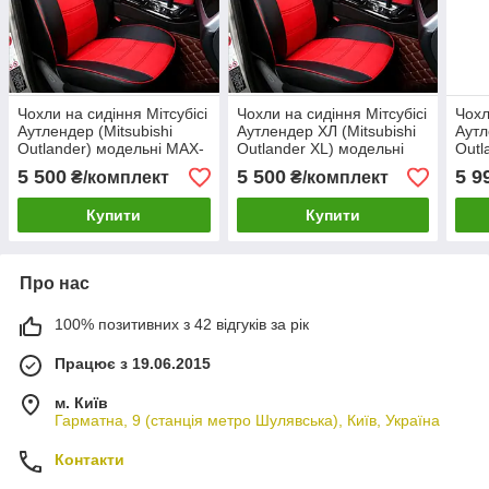
Чохли на сидіння Мітсубісі
Чохли на сидіння Мітсубісі
Чохл
Аутлендер (Mitsubishi
Аутлендер ХЛ (Mitsubishi
Аутл
Outlander) модельні MAX-
Outlander XL) модельні
Outl
N з екошкіри Чорно-
MAX-N з екошкіри Чорно-
MAX-
5 500
5 500
5 9
₴/комплект
₴/комплект
червоний
червоний
сіри
Купити
Купити
Про нас
100% позитивних з 42 відгуків за рік
Працює з 19.06.2015
м. Київ
Гарматна, 9 (станція метро Шулявська), Київ, Україна
Контакти