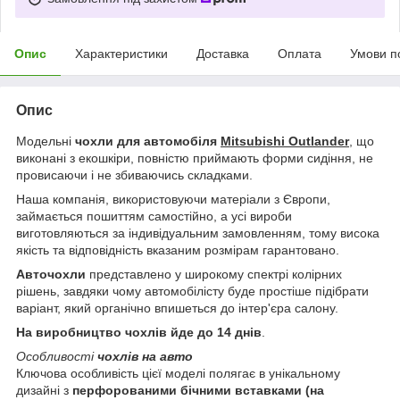
Опис
Характеристики
Доставка
Оплата
Умови п
Опис
Модельні
чохли для автомобіля
Mitsubishi Outlander
, що
виконані з екошкіри, повністю приймають форми сидіння, не
провисаючи і не збиваючись складками.
Наша компанія, використовуючи матеріали з Європи,
займається пошиттям самостійно, а усі вироби
виготовляються за індивідуальним замовленням, тому висока
якість та відповідність вказаним розмірам гарантовано.
Авточохли
представлено у широкому спектрі колірних
рішень, завдяки чому автомобілісту буде простіше підібрати
варіант, який органічно впишеться до інтер'єра салону.
На виробництво чохлів йде до 14 днів
.
Особливості
чохлів на авто
Ключова особливість цієї моделі полягає в унікальному
дизайні з
перфорованими бічними вставками (на