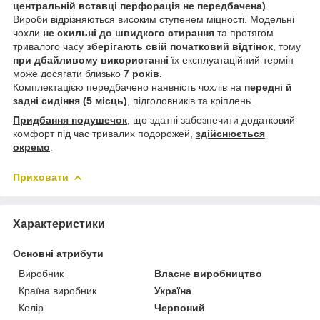
центральній вставці перфорація не передбачена)
.
Вироби відрізняються високим ступенем міцності. Модельні
чохли
не схильні до швидкого стирання
та протягом
тривалого часу
зберігають свій початковий відтінок
, тому
при дбайливому використанні
їх експлуатаційний термін
може досягати близько
7 років.
Комплектацією передбачено наявність чохлів на
передні й
задні сидіння (5 місць)
, підголовників та кріплень.
Придбання подушечок
, що здатні забезпечити додатковий
комфорт під час тривалих подорожей,
здійснюється
окремо
.
Приховати
Характеристики
Основні атрибути
Виробник
Власне виробництво
Країна виробник
Україна
Колір
Червоний