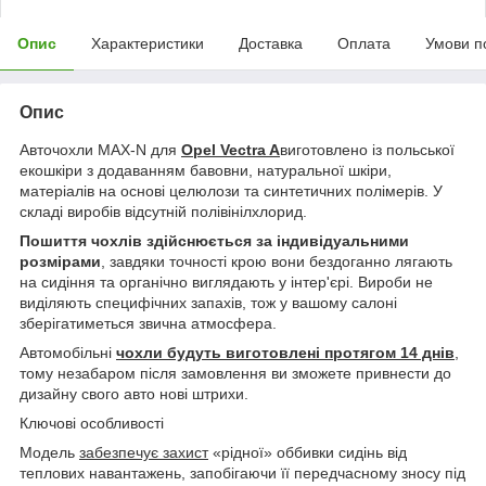
Опис
Характеристики
Доставка
Оплата
Умови п
Опис
Авточохли MAX-N для
Opel Vectra A
виготовлено із польської
екошкіри з додаванням бавовни, натуральної шкіри,
матеріалів на основі целюлози та синтетичних полімерів. У
складі виробів відсутній полівінілхлорид.
Пошиття чохлів здійснюється за індивідуальними
розмірами
, завдяки точності крою вони бездоганно лягають
на сидіння та органічно виглядають у інтер'єрі. Вироби не
виділяють специфічних запахів, тож у вашому салоні
зберігатиметься звична атмосфера.
Автомобільні
чохли будуть виготовлені протягом 14 днів
,
тому незабаром після замовлення ви зможете привнести до
дизайну свого авто нові штрихи.
Ключові особливості
Модель
забезпечує захист
«рідної» оббивки сидінь від
теплових навантажень, запобігаючи її передчасному зносу під