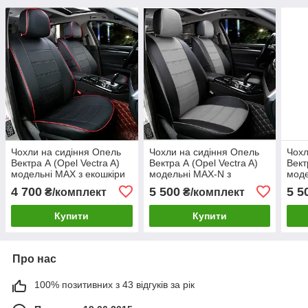
Чохли на сидіння Опель
Чохли на сидіння Опель
Чохл
Вектра А (Opel Vectra A)
Вектра А (Opel Vectra A)
Вект
модельні MAX з екошкіри
модельні MAX-N з
моде
екошкіри Чорно-сірий,
екош
4 700
5 500
5 5
₴/комплект
₴/комплект
графіт
Купити
Купити
Про нас
100% позитивних з 43 відгуків за рік