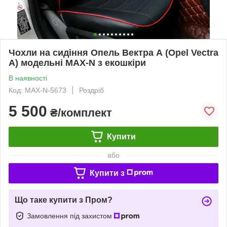
Чохли на сидіння Опель Вектра А (Opel Vectra
A) модельні MAX-N з екошкіри
В наявності
Код: MAX-N-5673
Роздріб
5 500
₴/комплект
Купити
або
Купити з
Що таке купити з Пром?
Замовлення під захистом