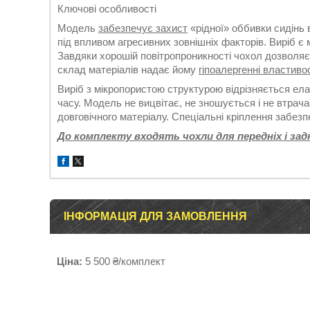
Ключові особливості
Модель
забезпечує захист
«рідної» оббивки сидінь 
під впливом агресивних зовнішніх факторів. Виріб є
Завдяки хорошій повітропроникності чохол дозволя
склад матеріалів надає йому
гіпоалергенні властивос
Виріб з мікропористою структурою відрізняється ел
часу. Модель не вицвітає, не зношується і не втра
довговічного матеріалу. Спеціальні кріплення забез
До комплекту входять чохли для передніх і задн
ІНФОРМАЦІЯ ДЛЯ ЗАМОВЛЕННЯ
Ціна:
5 500 ₴/комплект