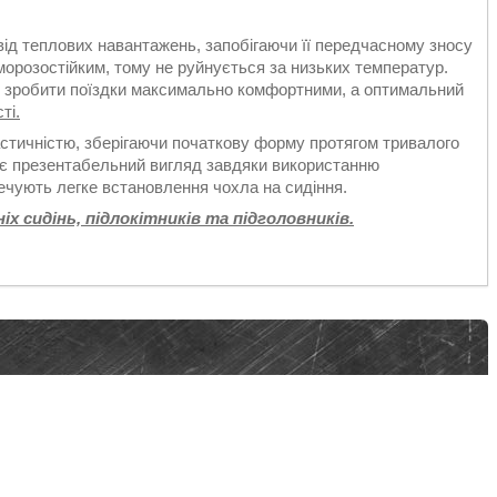
від теплових навантажень, запобігаючи її передчасному зносу
 морозостійким, тому не руйнується за низьких температур.
є зробити поїздки максимально комфортними, а оптимальний
ті.
астичністю, зберігаючи початкову форму протягом тривалого
чає презентабельний вигляд завдяки використанню
печують легке встановлення чохла на сидіння.
іх сидінь, підлокітників та підголовників.