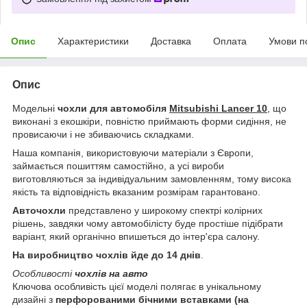
Опис
Характеристики
Доставка
Оплата
Умови п
Опис
Модельні
чохли для автомобіля
Mitsubishi Lancer 10
, що
виконані з екошкіри, повністю приймають форми сидіння, не
провисаючи і не збиваючись складками.
Наша компанія, використовуючи матеріали з Європи,
займається пошиттям самостійно, а усі вироби
виготовляються за індивідуальним замовленням, тому висока
якість та відповідність вказаним розмірам гарантовано.
Авточохли
представлено у широкому спектрі колірних
рішень, завдяки чому автомобілісту буде простіше підібрати
варіант, який органічно впишеться до інтер'єра салону.
На виробництво чохлів йде до 14 днів
.
Особливості
чохлів на авто
Ключова особливість цієї моделі полягає в унікальному
дизайні з
перфорованими бічними вставками (на