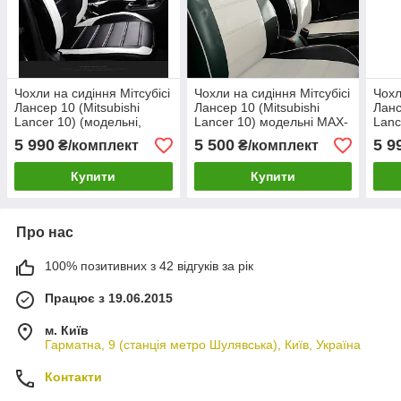
Чохли на сидіння Мітсубісі
Чохли на сидіння Мітсубісі
Чохл
Лансер 10 (Mitsubishi
Лансер 10 (Mitsubishi
Ланс
Lancer 10) (модельні,
Lancer 10) модельні MAX-
Lanc
MAX-L, окремий
N з екошкіри Чорно-білий
з ек
5 990
5 500
5 9
₴/комплект
₴/комплект
підголовник) Чорно-білий
Купити
Купити
Про нас
100% позитивних з 42 відгуків за рік
Працює з 19.06.2015
м. Київ
Гарматна, 9 (станція метро Шулявська), Київ, Україна
Контакти