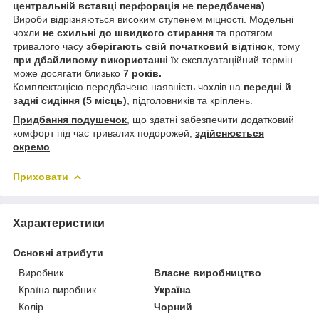
центральній вставці перфорація не передбачена)
.
Вироби відрізняються високим ступенем міцності. Модельні
чохли
не схильні до швидкого стирання
та протягом
тривалого часу
зберігають свій початковий відтінок
, тому
при дбайливому використанні
їх експлуатаційний термін
може досягати близько
7 років.
Комплектацією передбачено наявність чохлів на
передні й
задні сидіння (5 місць)
, підголовників та кріплень.
Придбання подушечок
, що здатні забезпечити додатковий
комфорт під час тривалих подорожей,
здійснюється
окремо
.
Приховати
Характеристики
Основні атрибути
Виробник
Власне виробництво
Країна виробник
Україна
Колір
Чорний