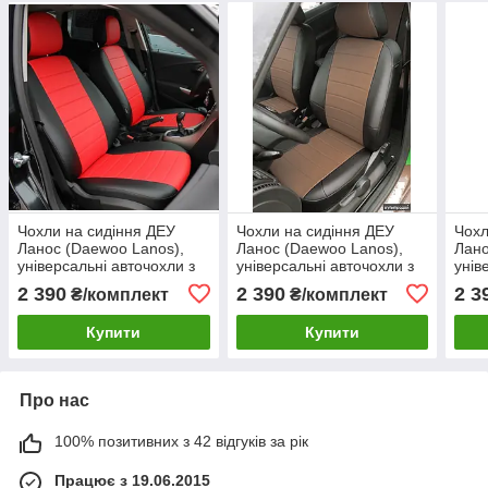
Чохли на сидіння ДЕУ
Чохли на сидіння ДЕУ
Чохл
Ланос (Daewoo Lanos),
Ланос (Daewoo Lanos),
Лано
універсальні авточохли з
універсальні авточохли з
унів
екошкіри в Україні Чорно-
екошкіри в Україні Чорно-
екош
2 390
2 390
2 3
₴/комплект
₴/комплект
червоний
коричневий
жовт
Купити
Купити
Про нас
100% позитивних з 42 відгуків за рік
Працює з 19.06.2015