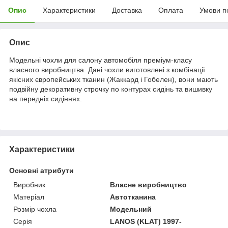
Опис
Характеристики
Доставка
Оплата
Умови п
Опис
Модельні чохли для салону автомобіля преміум-класу
власного виробництва. Дані чохли виготовлені з комбінації
якісних європейських тканин (Жаккард і Гобелен), вони мають
подвійну декоративну строчку по контурах сидінь та вишивку
на передніх сидіннях.
Характеристики
Основні атрибути
Виробник
Власне виробництво
Матеріал
Автотканина
Розмір чохла
Модельний
Серія
LANOS (KLAT) 1997-