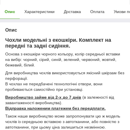
Опис
Характеристики
Доставка
Оплата
Умови п
Опис
Чохли модельні з екошкіри. Комплект на
передні та задні сидіння.
Основа з екошкіри чорного кольору, колір середньої вставки
на вибір: чорний, сірий, синій, зелений, червоний, жовтий,
бежевий, білий.
Для виробництва чохлів використовується якісний шкірзам без
перфорації.
В чохлах не передбачені технологічні отвори, вони
пробиваються самостійно при установці.
Виробництво займе від 2-х до 7 днів
(в залежності від
завантаженості виробництва).
Відправка наложеним платежем без передплати.
Також наше виробництво може запропонувати цю ж модель
чохлів із середньою вставкою з автотканини, або повністю з
автотканини, при цьому ціна залишиться незмінною.