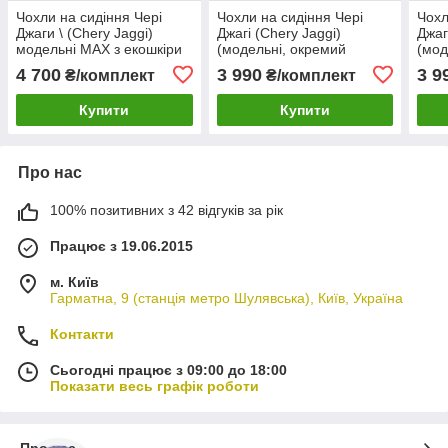
Чохли на сидіння Чері
Чохли на сидіння Чері
Чохл
Джаги \ (Chery Jaggi)
Джагі (Chery Jaggi)
Джаг
модельні MAX з екошкіри
(модельні, окремий
(мод
підголовник) Чорно-сірий
підг
4 700
3 990
3 9
₴/комплект
₴/комплект
Чорно-сірий
Купити
Купити
Про нас
100% позитивних з 42 відгуків за рік
Працює з 19.06.2015
м. Київ
Гарматна, 9 (станція метро Шулявська), Київ, Україна
Контакти
Сьогодні працює з 09:00 до 18:00
Показати весь графік роботи
Про нас