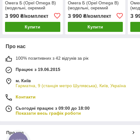
Омега Б (Opel Omega B)
Омега Б (Opel Omega B)
Омег
(модельні, окремий
(модельні, окремий
(мод
підголовник) Чорно-сірий
підголовник) Чорно-білий
підг
3 990
3 990
3 9
₴/комплект
₴/комплект
Чорно-сірий
беж
Купити
Купити
Про нас
100% позитивних з 42 відгуків за рік
Працює з 19.06.2015
м. Київ
Гарматна, 9 (станція метро Шулявська), Київ, Україна
Контакти
Сьогодні працює з 09:00 до 18:00
Показати весь графік роботи
Про нас