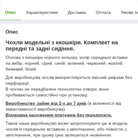
Опис
Характеристики
Доставка
Оплата
Умови п
Опис
Чохли модельні з екошкіри. Комплект на
передні та задні сидіння.
Основа з екошкіри чорного кольору, колір середньої вставки
на вибір: чорний, сірий, синій, зелений, червоний, жовтий,
бежевий, білий.
Для виробництва чохлів використовується якісний шкірзам без
перфорації.
В чохлах не передбачені технологічні отвори, вони
пробиваються самостійно при установці.
Виробництво займе від 2-х до 7 днів
(в залежності від
завантаженості виробництва).
Відправка наложеним платежем без передплати.
Також наше виробництво може запропонувати цю ж модель
чохлів із середньою вставкою з автотканини, або повністю з
автотканини, при цьому ціна залишиться незмінною.