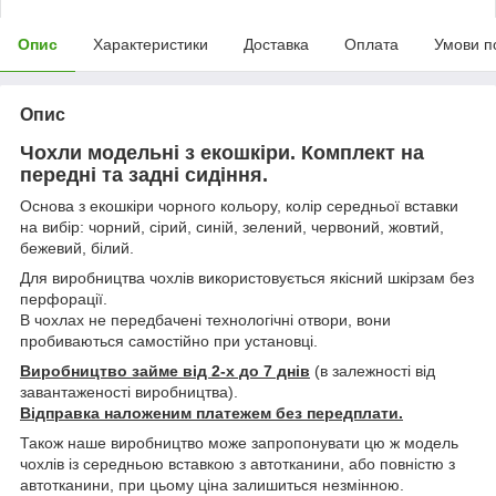
Опис
Характеристики
Доставка
Оплата
Умови п
Опис
Чохли модельні з екошкіри. Комплект на
передні та задні сидіння.
Основа з екошкіри чорного кольору, колір середньої вставки
на вибір: чорний, сірий, синій, зелений, червоний, жовтий,
бежевий, білий.
Для виробництва чохлів використовується якісний шкірзам без
перфорації.
В чохлах не передбачені технологічні отвори, вони
пробиваються самостійно при установці.
Виробництво займе від 2-х до 7 днів
(в залежності від
завантаженості виробництва).
Відправка наложеним платежем без передплати.
Також наше виробництво може запропонувати цю ж модель
чохлів із середньою вставкою з автотканини, або повністю з
автотканини, при цьому ціна залишиться незмінною.