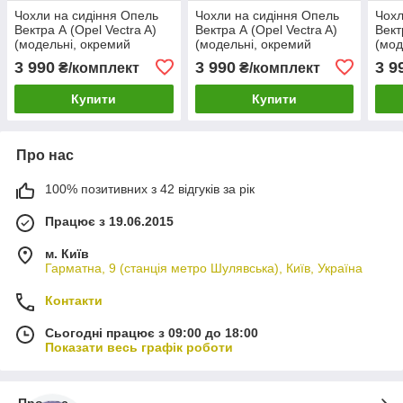
Чохли на сидіння Опель
Чохли на сидіння Опель
Чохл
Вектра А (Opel Vectra A)
Вектра А (Opel Vectra A)
Вект
(модельні, окремий
(модельні, окремий
(мод
підголовник) Чорно-
підголовник) Чорно-синій
підг
3 990
3 990
3 9
₴/комплект
₴/комплект
червоний
жовт
Купити
Купити
Про нас
100% позитивних з 42 відгуків за рік
Працює з 19.06.2015
м. Київ
Гарматна, 9 (станція метро Шулявська), Київ, Україна
Контакти
Сьогодні працює з 09:00 до 18:00
Показати весь графік роботи
Про нас