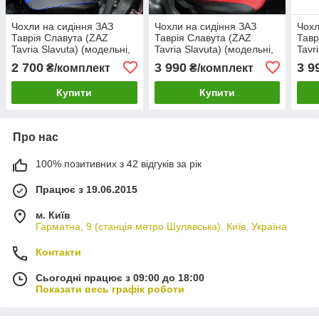
Чохли на сидіння ЗАЗ
Чохли на сидіння ЗАЗ
Чохл
Таврія Славута (ZAZ
Таврія Славута (ZAZ
Тавр
Tavria Slavuta) (модельні,
Tavria Slavuta) (модельні,
Tavr
шкірозамінник, Пілот)
окремий підголовник)
окре
2 700
3 990
3 9
₴/комплект
₴/комплект
Чорно-червоний
Чорн
Купити
Купити
Про нас
100% позитивних з 42 відгуків за рік
Працює з 19.06.2015
м. Київ
Гарматна, 9 (станція метро Шулявська), Київ, Україна
Контакти
Сьогодні працює з 09:00 до 18:00
Показати весь графік роботи