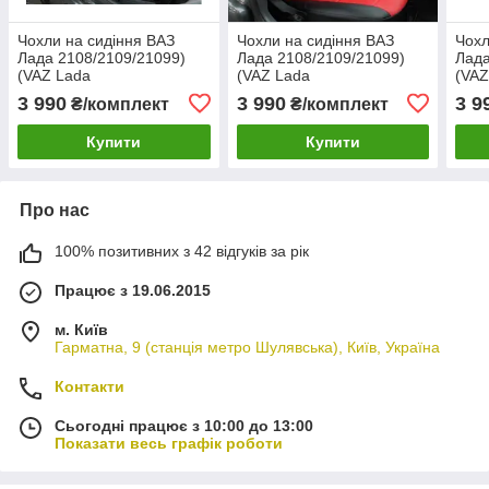
Чохли на сидіння ВАЗ
Чохли на сидіння ВАЗ
Чохл
Лада 2108/2109/21099)
Лада 2108/2109/21099)
Лада
(VAZ Lada
(VAZ Lada
(VAZ
2108/2109/21099)
2108/2109/21099)
2108
3 990
3 990
3 9
₴/комплект
₴/комплект
модельні з екошкіри
модельні з екошкіри
моде
Чорно-сірий
Чорно-білий
Чор
Купити
Купити
Про нас
100% позитивних з 42 відгуків за рік
Працює з 19.06.2015
м. Київ
Гарматна, 9 (станція метро Шулявська), Київ, Україна
Контакти
Сьогодні працює з 10:00 до 13:00
Показати весь графік роботи