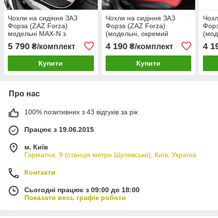
Чохли на сидіння ЗАЗ
Чохли на сидіння ЗАЗ
Чохл
Форза (ZAZ Forza)
Форза (ZAZ Forza)
Форз
модельні MAX-N з
(модельні, окремий
(мод
екошкіри Чорно-бежевий
підголовник)
підг
5 790
4 190
4 1
₴/комплект
₴/комплект
Чорн
Купити
Купити
Про нас
100% позитивних з 43 відгуків за рік
Працює з 19.06.2015
м. Київ
Гарматна, 9 (станція метро Шулявська), Київ, Україна
Контакти
Сьогодні працює з 09:00 до 18:00
Показати весь графік роботи