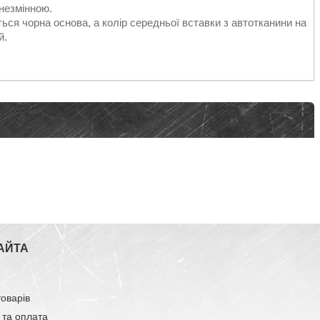
 незмінною.
ься чорна основа, а колір середньої вставки з автотканини на
й.
АЙТА
товарів
 та оплата