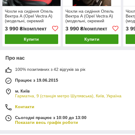
Чохли на сидіння Опель
Чохли на сидіння Опель
Чохл
Вектра А (Opel Vectra A)
Вектра А (Opel Vectra A)
Вект
(модельні, окремий
(модельні, окремий
(мод
підголовник) Чорно-
підголовник) Чорно-
підг
3 990
3 990
3 9
₴/комплект
₴/комплект
червоний
жовтий
зел
Купити
Купити
Про нас
100% позитивних з 42 відгуків за рік
Працює з 19.06.2015
м. Київ
Гарматна, 9 (станція метро Шулявська), Київ, Україна
Контакти
Сьогодні працює з 10:00 до 13:00
Показати весь графік роботи