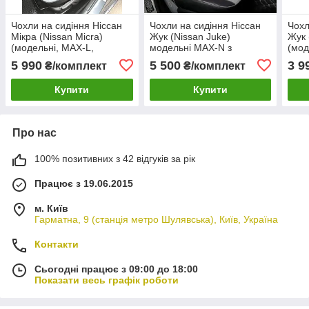
Чохли на сидіння Ніссан
Чохли на сидіння Ніссан
Чохл
Мікра (Nissan Micra)
Жук (Nissan Juke)
Жук 
(модельні, MAX-L,
модельні MAX-N з
(мод
окремий підголовник)
екошкіри Чорно-сірий,
підг
5 990
5 500
3 9
₴/комплект
₴/комплект
Чорно-сірий
графіт
Купити
Купити
Про нас
100% позитивних з 42 відгуків за рік
Працює з 19.06.2015
м. Київ
Гарматна, 9 (станція метро Шулявська), Київ, Україна
Контакти
Сьогодні працює з 09:00 до 18:00
Показати весь графік роботи