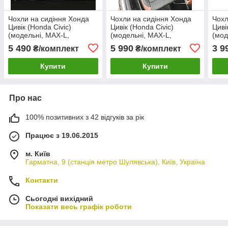
Чохли на сидіння Хонда
Чохли на сидіння Хонда
Чохл
Цивік (Honda Civic)
Цивік (Honda Civic)
Циві
(модельні, MAX-L,
(модельні, MAX-L,
(мод
окремий підголовник)
окремий підголовник)
підг
5 490
5 990
3 9
₴/комплект
₴/комплект
Чорно-червоний
Чорно-коричневий
Чорн
Купити
Купити
Про нас
100% позитивних з 42 відгуків за рік
Працює з 19.06.2015
м. Київ
Гарматна, 9 (станція метро Шулявська), Київ, Україна
Контакти
Сьогодні вихідний
Показати весь графік роботи