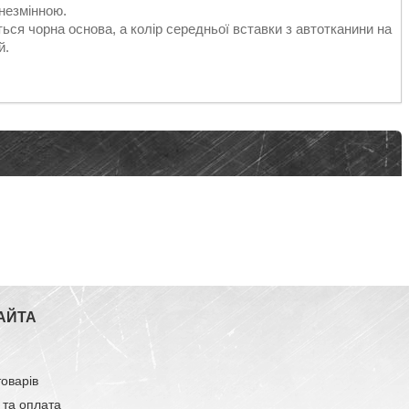
 незмінною.
ься чорна основа, а колір середньої вставки з автотканини на
й.
АЙТА
товарів
 та оплата