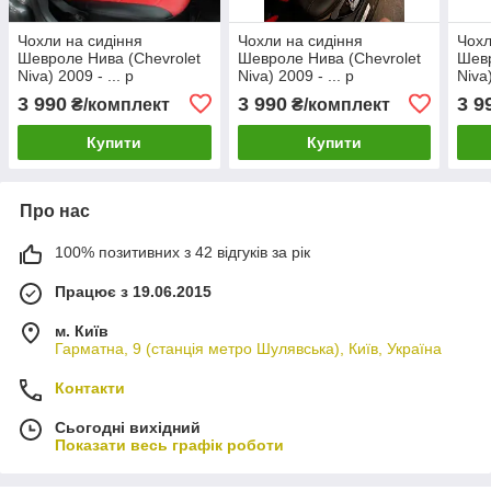
Чохли на сидіння
Чохли на сидіння
Чохл
Шевроле Нива (Chevrolet
Шевроле Нива (Chevrolet
Шевр
Niva) 2009 - ... р
Niva) 2009 - ... р
Niva)
(модельні, окремий
(модельні, окремий
(мод
3 990
3 990
3 9
₴/комплект
₴/комплект
підголовник) Чорно-білий
підголовник)
підг
Купити
Купити
Про нас
100% позитивних з 42 відгуків за рік
Працює з 19.06.2015
м. Київ
Гарматна, 9 (станція метро Шулявська), Київ, Україна
Контакти
Сьогодні вихідний
Показати весь графік роботи