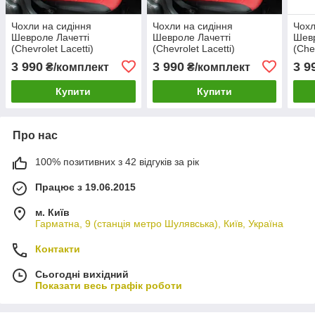
Чохли на сидіння
Чохли на сидіння
Чохл
Шевроле Лачетті
Шевроле Лачетті
Шевр
(Chevrolet Lacetti)
(Chevrolet Lacetti)
(Che
(модельні, окремий
(модельні, окремий
(мод
3 990
3 990
3 9
₴/комплект
₴/комплект
підголовник)
підголовник) Чорно-білий
підг
беж
Купити
Купити
Про нас
100% позитивних з 42 відгуків за рік
Працює з 19.06.2015
м. Київ
Гарматна, 9 (станція метро Шулявська), Київ, Україна
Контакти
Сьогодні вихідний
Показати весь графік роботи