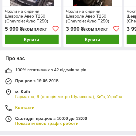
Чохли на сидіння
Чохли на сидіння
Чохл
Шевроле Авео Т250
Шевроле Авео Т250
Шев
(Chevrolet Aveo T250)
(Chevrolet Aveo T250)
(Che
(модельні, MAX-L,
(модельні, окремий
(мод
5 990
3 990
3 9
₴/комплект
₴/комплект
окремий підголовник)
підголовник) Чорно-
підг
Чорно-синій
зелений
жовт
Купити
Купити
Про нас
100% позитивних з 42 відгуків за рік
Працює з 19.06.2015
м. Київ
Гарматна, 9 (станція метро Шулявська), Київ, Україна
Контакти
Сьогодні працює з 10:00 до 13:00
Показати весь графік роботи