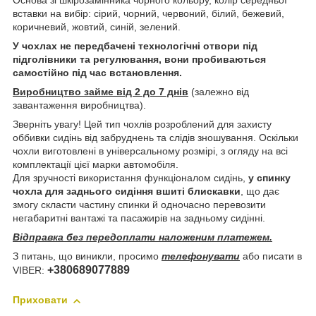
Основа зі шкірозамінника чорного кольору, колір середньої
вставки на вибір: сірий, чорний, червоний, білий, бежевий,
коричневий, жовтий, синій, зелений.
У чохлах не передбачені технологічні отвори під
підголівники та регулювання, вони пробиваються
самостійно під час встановлення.
Виробництво займе від 2 до 7 днів
(залежно від
завантаження виробництва).
Зверніть увагу! Цей тип чохлів розроблений для захисту
оббивки сидінь від забруднень та слідів зношування. Оскільки
чохли виготовлені в універсальному розмірі, з огляду на всі
комплектації цієї марки автомобіля.
Для зручності використання функціоналом сидінь,
у спинку
чохла для заднього сидіння вшиті блискавки
, що дає
змогу скласти частину спинки й одночасно перевозити
негабаритні вантажі та пасажирів на задньому сидінні.
Відправка без передоплати наложеним платежем.
З питань, що виникли, просимо
телефонувати
або писати в
+380689077889
VIBER:
Приховати