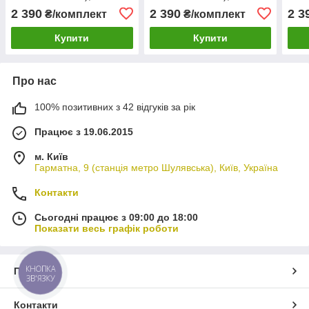
універсальні авточохли з
універсальні авточохли з
унів
2 390
2 390
2 3
₴/комплект
₴/комплект
екошкіри
екошкіри
екош
Купити
Купити
Про нас
100% позитивних з 42 відгуків за рік
Працює з 19.06.2015
м. Київ
Гарматна, 9 (станція метро Шулявська), Київ, Україна
Контакти
Сьогодні працює з 09:00 до 18:00
Показати весь графік роботи
КНОПКА
Про нас
ЗВ'ЯЗКУ
Контакти