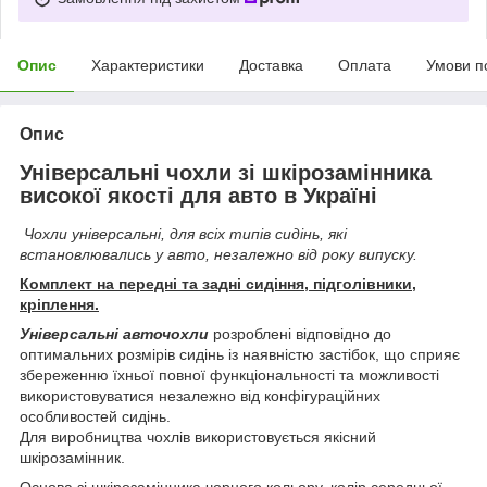
Опис
Характеристики
Доставка
Оплата
Умови п
Опис
Універсальні чохли зі шкірозамінника
високої якості для авто в Україні
Чохли універсальні, для всіх типів сидінь, які
встановлювались у авто, незалежно від року випуску.
Комплект на передні та задні сидіння, підголівники,
кріплення.
Універсальні авточохли
розроблені відповідно до
оптимальних розмірів сидінь із наявністю застібок, що сприяє
збереженню їхньої повної функціональності та можливості
використовуватися незалежно від конфігураційних
особливостей сидінь.
Для виробництва чохлів використовується якісний
шкірозамінник.