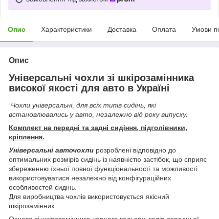
Опис
Характеристики
Доставка
Оплата
Умови п
Опис
Універсальні чохли зі шкірозамінника
високої якості для авто в Україні
Чохли універсальні, для всіх типів сидінь, які
встановлювались у авто, незалежно від року випуску.
Комплект на передні та задні сидіння, підголівники,
кріплення.
Універсальні авточохли
розроблені відповідно до
оптимальних розмірів сидінь із наявністю застібок, що сприяє
збереженню їхньої повної функціональності та можливості
використовуватися незалежно від конфігураційних
особливостей сидінь.
Для виробництва чохлів використовується якісний
шкірозамінник.