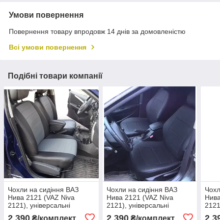
Умови повернення
Повернення товару впродовж 14 днів за домовленістю
Всі умови повернення
Подібні товари компанії
Чохли на сидіння ВАЗ
Чохли на сидіння ВАЗ
Чохл
Нива 2121 (VAZ Niva
Нива 2121 (VAZ Niva
Нива
2121), універсальні
2121), універсальні
2121
авточохли з екошкіри в
авточохли з екошкіри в
авто
2 390
2 390
2 3
₴/комплект
₴/комплект