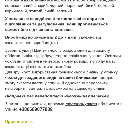
Основа зі шкірозамінника чорного кольору, колір середньої
вставки на вибір: сірий, чорний, червоний, білий, бежевий,
коричневий, жовтий, синій, зелений.
У чохлах не передбачені технологічні отвори під
підголівники та регулювання, вони пробиваються
самостійно під час встановлення.
Виробництво займе від 2 до 7 днів
(залежно від
завантаження виробництва).
Зверніть увагу! Цей тип чохлів розроблений для захисту
оббивки сидінь від забруднень та слідів зношування. Оскільки
чохли виготовлені в універсальному розмірі, з огляду на всі
комплектації цієї марки автомобіля.
Для зручності використання функціоналом сидінь,
у спинку
чохла для заднього сидіння вшиті блискавки
, що дає
змогу скласти частину спинки й одночасно перевозити
негабаритні вантажі та пасажирів на задньому сидінні.
Відправка без передоплати наложеним платежем.
З питань, що виникли, просимо
телефонувати
або писати в
+380689077889
VIBER:
Приховати