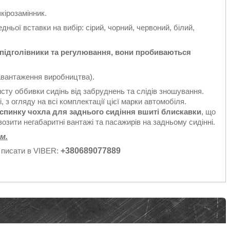
кірозамінник.
дньої вставки на вибір: сірий, чорний, червоний, білий,
д підголівники та регулювання, вони пробиваються
авантаження виробництва).
исту оббивки сидінь від забруднень та слідів зношування.
 з огляду на всі комплектації цієї марки автомобіля.
 спинку чохла для заднього сидіння вшиті блискавки
, що
озити негабаритні вантажі та пасажирів на задньому сидінні.
м.
 писати в VIBER:
+380689077889