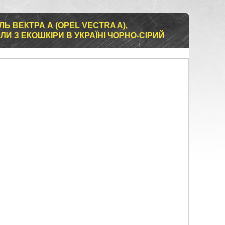
Ь ВЕКТРА А (OPEL VECTRA A),
И З ЕКОШКІРИ В УКРАЇНІ ЧОРНО-СІРИЙ