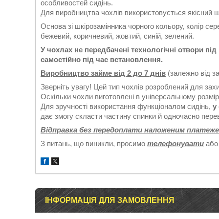
особливостей сидінь.
Для виробництва чохлів використовується якісний ш
Основа зі шкірозамінника чорного кольору, колір сере
бежевий, коричневий, жовтий, синій, зелений.
У чохлах не передбачені технологічні отвори пі
самостійно під час встановлення.
Виробництво займе від 2 до 7 днів
(залежно від з
Зверніть увагу! Цей тип чохлів розроблений для зах
Оскільки чохли виготовлені в універсальному розмірі,
Для зручності використання функціоналом сидінь,
у
дає змогу скласти частину спинки й одночасно перев
Відправка без передоплати наложеним платеже
З питань, що виникли, просимо
телефонувати
або
ІНФОРМАЦІЯ ДЛЯ ЗАМОВЛЕННЯ