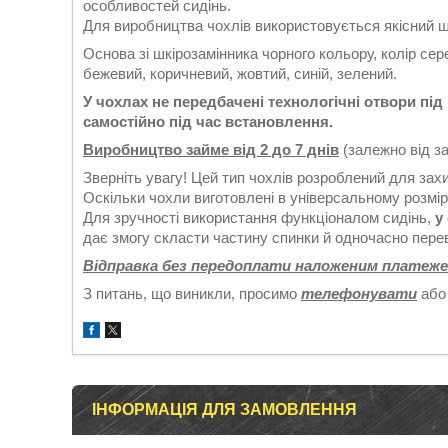
особливостей сидінь.
Для виробництва чохлів використовується якісний ш
Основа зі шкірозамінника чорного кольору, колір сере
бежевий, коричневий, жовтий, синій, зелений.
У чохлах не передбачені технологічні отвори пі
самостійно під час встановлення.
Виробництво займе від 2 до 7 днів
(залежно від з
Зверніть увагу! Цей тип чохлів розроблений для зах
Оскільки чохли виготовлені в універсальному розмірі,
Для зручності використання функціоналом сидінь,
у
дає змогу скласти частину спинки й одночасно перев
Відправка без передоплати наложеним платеже
З питань, що виникли, просимо
телефонувати
або
ІНФОРМАЦІЯ ДЛЯ ЗАМОВЛЕННЯ