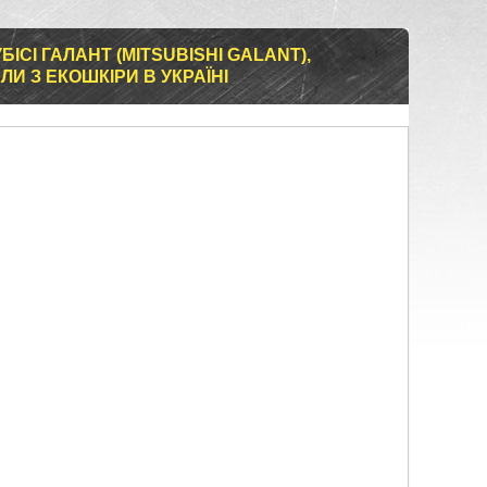
ІСІ ГАЛАНТ (MITSUBISHI GALANT),
И З ЕКОШКІРИ В УКРАЇНІ