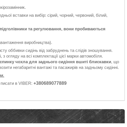
кірозамінник.
дньої вставки на вибір: сірий, чорний, червоний, білий,
д підголівники та регулювання, вони пробиваються
авантаження виробництва).
исту оббивки сидінь від забруднень та слідів зношування.
 з огляду на всі комплектації цієї марки автомобіля.
 спинку чохла для заднього сидіння вшиті блискавки
, що
озити негабаритні вантажі та пасажирів на задньому сидінні.
м.
 писати в VIBER:
+380689077889