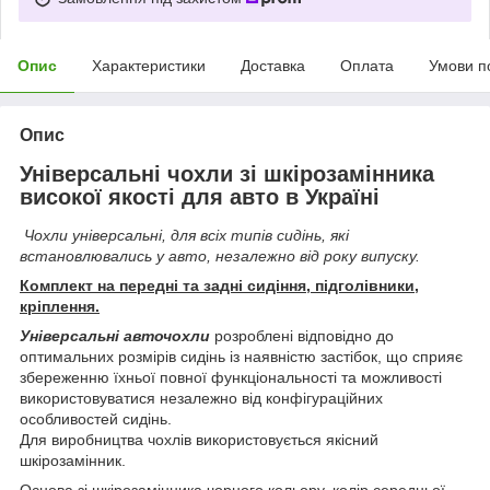
Опис
Характеристики
Доставка
Оплата
Умови п
Опис
Універсальні чохли зі шкірозамінника
високої якості для авто в Україні
Чохли універсальні, для всіх типів сидінь, які
встановлювались у авто, незалежно від року випуску.
Комплект на передні та задні сидіння, підголівники,
кріплення.
Універсальні авточохли
розроблені відповідно до
оптимальних розмірів сидінь із наявністю застібок, що сприяє
збереженню їхньої повної функціональності та можливості
використовуватися незалежно від конфігураційних
особливостей сидінь.
Для виробництва чохлів використовується якісний
шкірозамінник.