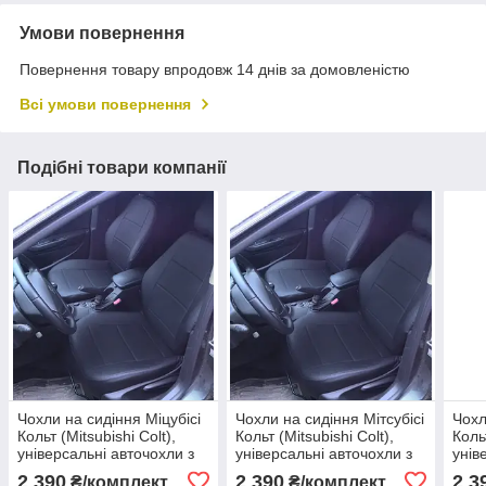
Умови повернення
Повернення товару впродовж 14 днів за домовленістю
Всі умови повернення
Подібні товари компанії
Чохли на сидіння Міцубісі
Чохли на сидіння Мітсубісі
Чохл
Кольт (Mitsubishi Colt),
Кольт (Mitsubishi Colt),
Кольт
універсальні авточохли з
універсальні авточохли з
унів
екошкіри в Україні
екошкіри в Україні
екош
2 390
2 390
2 3
₴/комплект
₴/комплект