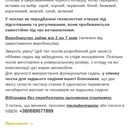
Основа зі шкірозамінника чорного кольору, колір середньої
вставки на вибір: сірий, чорний, червоний, білий, бежевий,
коричневий, жовтий, синій, зелений.
У чохлах не передбачені технологічні отвори під
підголівники та регулювання, вони пробиваються
самостійно під час встановлення.
Виробництво займе від 2 до 7 днів
(залежно від
завантаження виробництва).
Зверніть увагу! Цей тип чохлів розроблений для захисту
оббивки сидінь від забруднень та слідів зношування. Оскільки
чохли виготовлені в універсальному розмірі, з огляду на всі
комплектації цієї марки автомобіля.
Для зручності використання функціоналом сидінь,
у спинку
чохла для заднього сидіння вшиті блискавки
, що дає
змогу скласти частину спинки й одночасно перевозити
негабаритні вантажі та пасажирів на задньому сидінні.
Відправка без передоплати наложеним платежем.
З питань, що виникли, просимо
телефонувати
або писати в
+380689077889
VIBER:
Приховати