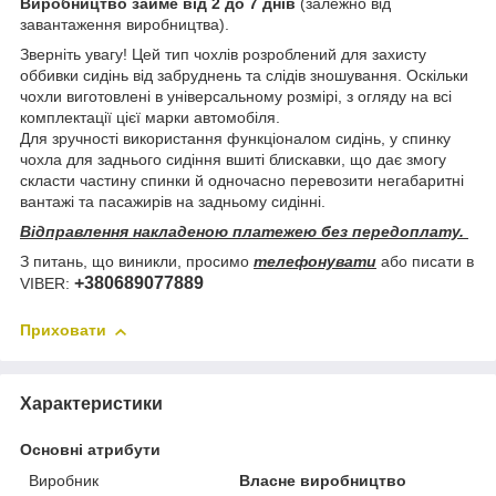
Виробництво займе від 2 до 7 днів
(залежно від
завантаження виробництва).
Зверніть увагу! Цей тип чохлів розроблений для захисту
оббивки сидінь від забруднень та слідів зношування. Оскільки
чохли виготовлені в універсальному розмірі, з огляду на всі
комплектації цієї марки автомобіля.
Для зручності використання функціоналом сидінь, у спинку
чохла для заднього сидіння вшиті блискавки, що дає змогу
скласти частину спинки й одночасно перевозити негабаритні
вантажі та пасажирів на задньому сидінні.
Відправлення накладеною платежею без передоплату.
З питань, що виникли, просимо
телефонувати
або писати в
+380689077889
VIBER:
Приховати
Характеристики
Основні атрибути
Виробник
Власне виробництво