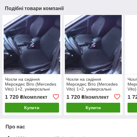
Подібні товари компанії
Чохли на сидіння
Чохли на сидіння
Чохл
Мерседес Віто (Mercedes
Мерседес Віто (Mercedes
Мерс
Vito) 1+2, універсальні
Vito) 1+2, універсальні
Vito
авточохли з екошкіри в
авточохли з екошкіри в
авто
1 720
1 720
1 7
₴/комплект
₴/комплект
Україні
Україні
Укра
Купити
Купити
Про нас