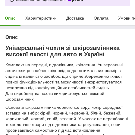
Опис
Характеристики
Доставка
Оплата
Умови п
Опис
Універсальні чохли зі шкірозамінника
високої якості для авто в Україні
Комплект на передні, підголівники, кріплення. Універсальні
авточохли розроблені відповідно до оптимальних розмірів
сидінь із наявністю застібок, що сприяє збереженню їхньої
повної функціональності та можливості використовуватися
незалежно від конфігураційних особливостей сидінь.
Для виробництва чохлів використовується якісний
шкірозамінник.
Основа зі шкірозамінника чорного кольору, колір середньої
вставки на вибір: сірий, чорний, червоний, білий, бежевий,
коричневий, жовтий, синій, зелений. У чохлах не передбачені
технологічні отвори під підголівники та регулювання, вони
пробиваються самостійно під час встановлення.