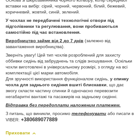
Основа зі шкірозамінника чорного кольору, колір середньої
вставки на вибір: сірий, чорний, червоний, білий, бежевий,
коричневий, жовтий, синій, зелений.
У чохлах не передбачені технологічні отвори під
підголівники та регулювання, вони пробиваються
самостійно під час встановлення.
Виробництво займе від 2 до 7 днів
(залежно від
завантаження виробництва).
Зверніть увагу! Цей тип чохлів розроблений для захисту
оббивки сидінь від забруднень та слідів зношування. Оскільки
чохли виготовлені в універсальному розмірі, з огляду на всі
комплектації цієї марки автомобіля.
Для зручності використання функціоналом сидінь,
у спинку
чохла для заднього сидіння вшиті блискавки
, що дає
змогу скласти частину спинки й одночасно перевозити
негабаритні вантажі та пасажирів на задньому сидінні.
Відправка без передоплати наложеним платежем.
З питань, що виникли, просимо
телефонувати
або писати в
+380689077889
VIBER:
Приховати