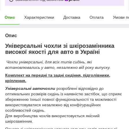
Опис
Характеристики
Доставка
Оплата
Умови п
Опис
Універсальні чохли зі шкірозамінника
високої якості для авто в Україні
Чохли універсальні, для всіх типів сидінь, які
встановлювались у авто, незалежно від року випуску.
Комплект на передні та задні сидіння, підголівники,
кріплення.
Універсальні авточохли
розроблені відповідно до
оптимальних розмірів сидінь із наявністю застібок, що сприяє
збереженню їхньої повної функціональності та можливості
використовуватися незалежно від конфігураційних
особливостей сидінь.
Для виробництва чохлів використовується якісний
шкірозамінник.