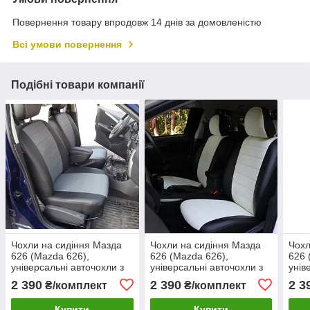
Повернення товару впродовж 14 днів за домовленістю
Всі умови повернення
Подібні товари компанії
Чохли на сидіння Мазда
Чохли на сидіння Мазда
Чохл
626 (Mazda 626),
626 (Mazda 626),
626 
універсальні авточохли з
універсальні авточохли з
унів
екошкіри в Україні Чорно-
екошкіри в Україні Чорно-
екош
2 390
2 390
2 3
₴/комплект
₴/комплект
сірий
білий
сіри
Купити
Купити