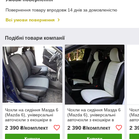
Повернення товару впродовж 14 днів за домовленістю
Всі умови повернення
Подібні товари компанії
Чохли на сидіння Мазда 6
Чохли на сидіння Мазда 6
Чохл
(Mazda 6), універсальні
(Mazda 6), універсальні
(Maz
авточохли з екошкіри в
авточохли з екошкіри в
авто
Україні Чорно-сірий
Україні Чорно-білий
Укра
2 390
2 390
2 3
₴/комплект
₴/комплект
Купити
Купити