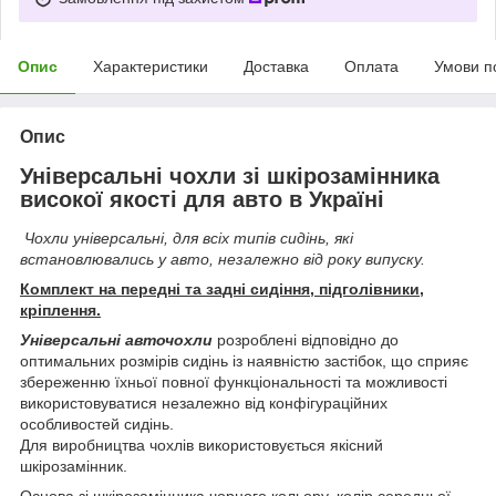
Опис
Характеристики
Доставка
Оплата
Умови п
Опис
Універсальні чохли зі шкірозамінника
високої якості для авто в Україні
Чохли універсальні, для всіх типів сидінь, які
встановлювались у авто, незалежно від року випуску.
Комплект на передні та задні сидіння, підголівники,
кріплення.
Універсальні авточохли
розроблені відповідно до
оптимальних розмірів сидінь із наявністю застібок, що сприяє
збереженню їхньої повної функціональності та можливості
використовуватися незалежно від конфігураційних
особливостей сидінь.
Для виробництва чохлів використовується якісний
шкірозамінник.