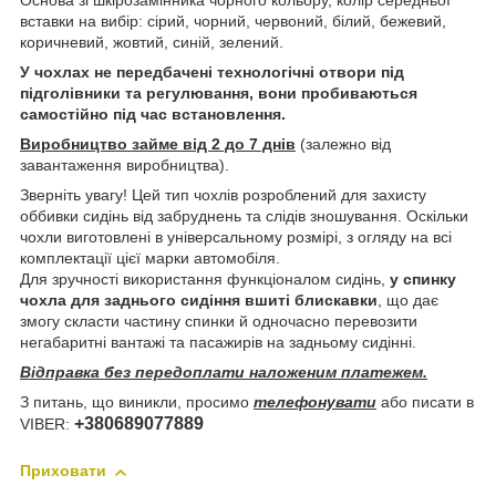
Основа зі шкірозамінника чорного кольору, колір середньої
вставки на вибір: сірий, чорний, червоний, білий, бежевий,
коричневий, жовтий, синій, зелений.
У чохлах не передбачені технологічні отвори під
підголівники та регулювання, вони пробиваються
самостійно під час встановлення.
Виробництво займе від 2 до 7 днів
(залежно від
завантаження виробництва).
Зверніть увагу! Цей тип чохлів розроблений для захисту
оббивки сидінь від забруднень та слідів зношування. Оскільки
чохли виготовлені в універсальному розмірі, з огляду на всі
комплектації цієї марки автомобіля.
Для зручності використання функціоналом сидінь,
у спинку
чохла для заднього сидіння вшиті блискавки
, що дає
змогу скласти частину спинки й одночасно перевозити
негабаритні вантажі та пасажирів на задньому сидінні.
Відправка без передоплати наложеним платежем.
З питань, що виникли, просимо
телефонувати
або писати в
+380689077889
VIBER:
Приховати