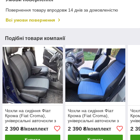
Повернення товару впродовж 14 днів за домовленістю
Всі умови повернення
Подібні товари компанії
Чохли на сидіння Фіат
Чохли на сидіння Фіат
Чохл
Крома (Fiat Croma),
Крома (Fiat Croma),
Кром
універсальні авточохли з
універсальні авточохли з
унів
екошкіри в Україні Чорно-
екошкіри в Україні Чорно-
екош
2 390
2 390
2 3
₴/комплект
₴/комплект
сірий
синій
сіри
Купити
Купити