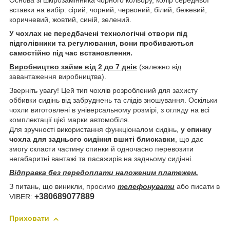
Основа зі шкірозамінника чорного кольору, колір середньої
вставки на вибір: сірий, чорний, червоний, білий, бежевий,
коричневий, жовтий, синій, зелений.
У чохлах не передбачені технологічні отвори під
підголівники та регулювання, вони пробиваються
самостійно під час встановлення.
Виробництво займе від 2 до 7 днів
(залежно від
завантаження виробництва).
Зверніть увагу! Цей тип чохлів розроблений для захисту
оббивки сидінь від забруднень та слідів зношування. Оскільки
чохли виготовлені в універсальному розмірі, з огляду на всі
комплектації цієї марки автомобіля.
Для зручності використання функціоналом сидінь,
у спинку
чохла для заднього сидіння вшиті блискавки
, що дає
змогу скласти частину спинки й одночасно перевозити
негабаритні вантажі та пасажирів на задньому сидінні.
Відправка без передоплати наложеним платежем.
З питань, що виникли, просимо
телефонувати
або писати в
+380689077889
VIBER:
Приховати