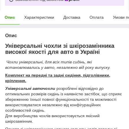
Опис
Характеристики
Доставка
Оплата
Умови п
Опис
Універсальні чохли зі шкірозамінника
високої якості для авто в Україні
Чохли універсальні, для всіх типів сидінь, які
встановлювались у авто, незалежно від року випуску.
Комплект на передні та задні сидіння, підголівники,
кріплення.
Універсальні авточохли
розроблені відповідно до
оптимальних розмірів сидінь із наявністю застібок, що сприяє
збереженню їхньої повної функціональності та можливості
використовуватися незалежно від конфігураційних
особливостей сидінь.
Для виробництва чохлів використовується якісний
шкірозамінник.