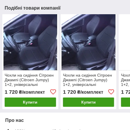
Подібні товари компанії
Чохли на сидіння Сітроен
Чохли на сидіння Сітроен
Чохл
Джампі (Citroen Jumpy)
Джампі (Citroen Jumpy)
Джам
1+2, універсальні
1+2, універсальні
1+2,
авточохли з екошкіри в
авточохли з екошкіри в
авто
1 720
1 720
1 7
₴/комплект
₴/комплект
Україні
Україні
Укра
Купити
Купити
Про нас