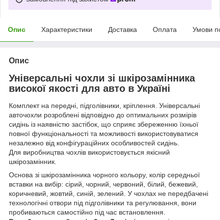
Опис
Характеристики
Доставка
Оплата
Умови п
Опис
Універсальні чохли зі шкірозамінника
високої якості для авто в Україні
Комплект на передні, підголівники, кріплення. Універсальні
авточохли розроблені відповідно до оптимальних розмірів
сидінь із наявністю застібок, що сприяє збереженню їхньої
повної функціональності та можливості використовуватися
незалежно від конфігураційних особливостей сидінь.
Для виробництва чохлів використовується якісний
шкірозамінник.
Основа зі шкірозамінника чорного кольору, колір середньої
вставки на вибір: сірий, чорний, червоний, білий, бежевий,
коричневий, жовтий, синій, зелений. У чохлах не передбачені
технологічні отвори під підголівники та регулювання, вони
пробиваються самостійно під час встановлення.