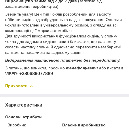
Виробництво займе від 2 до 7 днів
(залежно від
завантаження виробництва).
Зверніть увагу! Цей тип чохлів розроблений для захисту
оббивки сидінь від забруднень та слідів зношування. Оскільки
чохли виготовлені в універсальному розмірі, з огляду на всі
комплектації цієї марки автомобіля.
Для зручності використання функціоналом сидінь, у спинку
чохла для заднього сидіння вшиті блискавки, що дає змогу
скласти частину спинки й одночасно перевозити негабаритні
вантажі та пасажирів на задньому сидінні.
Відправлення накладеною платежею без передоплату.
З питань, що виникли, просимо
телефонувати
або писати в
+380689077889
VIBER:
Приховати
Характеристики
Основні атрибути
Виробник
Власне виробництво