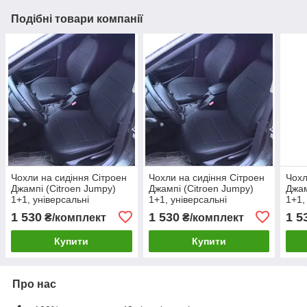
Подібні товари компанії
Чохли на сидіння Сітроен
Чохли на сидіння Сітроен
Чохл
Джампі (Citroen Jumpy)
Джампі (Citroen Jumpy)
Джам
1+1, універсальні
1+1, універсальні
1+1,
авточохли з екошкіри в
авточохли з екошкіри в
авто
1 530
1 530
1 5
₴/комплект
₴/комплект
Україні
Україні
Укра
Купити
Купити
Про нас