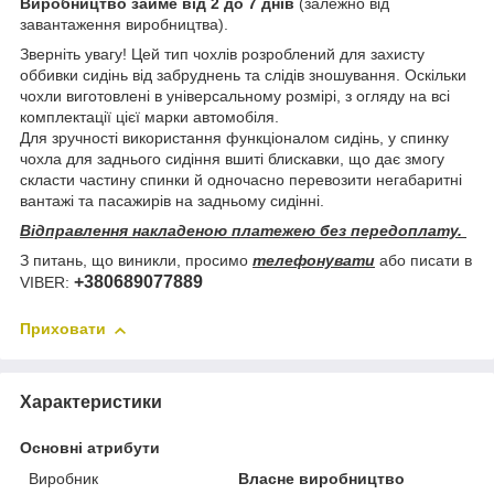
Виробництво займе від 2 до 7 днів
(залежно від
завантаження виробництва).
Зверніть увагу! Цей тип чохлів розроблений для захисту
оббивки сидінь від забруднень та слідів зношування. Оскільки
чохли виготовлені в універсальному розмірі, з огляду на всі
комплектації цієї марки автомобіля.
Для зручності використання функціоналом сидінь, у спинку
чохла для заднього сидіння вшиті блискавки, що дає змогу
скласти частину спинки й одночасно перевозити негабаритні
вантажі та пасажирів на задньому сидінні.
Відправлення накладеною платежею без передоплату.
З питань, що виникли, просимо
телефонувати
або писати в
+380689077889
VIBER:
Приховати
Характеристики
Основні атрибути
Виробник
Власне виробництво