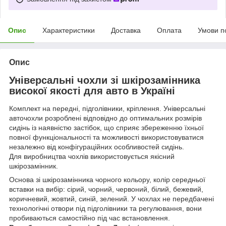
Опис
Характеристики
Доставка
Оплата
Умови п
Опис
Універсальні чохли зі шкірозамінника
високої якості для авто в Україні
Комплект на передні, підголівники, кріплення. Універсальні
авточохли розроблені відповідно до оптимальних розмірів
сидінь із наявністю застібок, що сприяє збереженню їхньої
повної функціональності та можливості використовуватися
незалежно від конфігураційних особливостей сидінь.
Для виробництва чохлів використовується якісний
шкірозамінник.
Основа зі шкірозамінника чорного кольору, колір середньої
вставки на вибір: сірий, чорний, червоний, білий, бежевий,
коричневий, жовтий, синій, зелений. У чохлах не передбачені
технологічні отвори під підголівники та регулювання, вони
пробиваються самостійно під час встановлення.