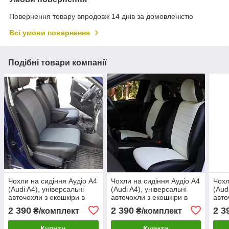
Повернення товару впродовж 14 днів за домовленістю
Всі умови повернення
Подібні товари компанії
Чохли на сидіння Аудіо А4
Чохли на сидіння Аудіо А4
Чохл
(Audi A4), універсальні
(Audi A4), універсальні
(Aud
авточохли з екошкіри в
авточохли з екошкіри в
авто
Україні Чорно-сірий
Україні Чорно-білий
Укра
2 390
2 390
2 3
₴/комплект
₴/комплект
Купити
Купити