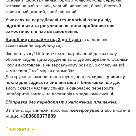
Основа зі шкірозамінника чорного кольору, колір середньої
вставки на вибір: сірий, чорний, червоний, білий, бежевий,
коричневий, жовтий, синій, зелений.
У чохлах не передбачені технологічні отвори під
підголівники та регулювання, вони пробиваються
самостійно під час встановлення.
Виробництво займе від 2 до 7 днів
(залежно від
завантаження виробництва).
Зверніть увагу! Цей тип чохлів розроблений для захисту
оббивки сидінь від забруднень та слідів зношування. Оскільки
чохли виготовлені в універсальному розмірі, з огляду на всі
комплектації цієї марки автомобіля.
Для зручності використання функціоналом сидінь,
у спинку
чохла для заднього сидіння вшиті блискавки
, що дає
змогу скласти частину спинки й одночасно перевозити
негабаритні вантажі та пасажирів на задньому сидінні.
Відправка без передоплати наложеним платежем.
З питань, що виникли, просимо
телефонувати
або писати в
+380689077889
VIBER:
Приховати