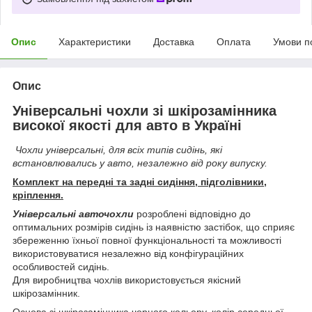
Опис
Характеристики
Доставка
Оплата
Умови п
Опис
Універсальні чохли зі шкірозамінника
високої якості для авто в Україні
Чохли універсальні, для всіх типів сидінь, які
встановлювались у авто, незалежно від року випуску.
Комплект на передні та задні сидіння, підголівники,
кріплення.
Універсальні авточохли
розроблені відповідно до
оптимальних розмірів сидінь із наявністю застібок, що сприяє
збереженню їхньої повної функціональності та можливості
використовуватися незалежно від конфігураційних
особливостей сидінь.
Для виробництва чохлів використовується якісний
шкірозамінник.