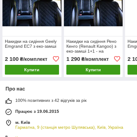
Накидки на сидіння Geely
Накидки на сидіння Рено
Наки
Emgrand ЕС7 з еко-замші
Кенго (Renault Kangoo) з
Emgr
еко-замші 1+1 - на
передні сидіння
2 100
1 290
2 1
₴/комплект
₴/комплект
Купити
Купити
Про нас
100% позитивних з 42 відгуків за рік
Працює з 19.06.2015
м. Київ
Гарматна, 9 (станція метро Шулявська), Київ, Україна