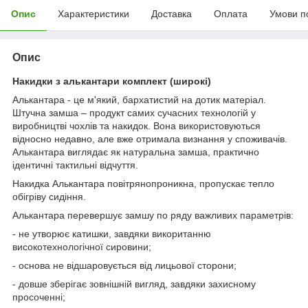
Опис
Характеристики
Доставка
Оплата
Умови п
Опис
Накидки з алькантари комплект (широкі)
Алькантара - це м'який, бархатистий на дотик матеріал.
Штучна замша – продукт самих сучасних технологій у
виробництві чохлів та накидок. Вона використовуються
відносно недавно, але вже отримала визнання у споживачів.
Алькантара виглядає як натуральна замша, практично
ідентичні тактильні відчуття.
Накидка Алькантара повітрянопроникна, пропускає тепло
обігріву сидіння.
Алькантара перевершує замшу по ряду важливих параметрів:
- не утворює катишки, завдяки викоританню
високотехнологічної сировини;
- основа не відшаровується від лицьової сторони;
- довше зберігає зовнішній вигляд, завдяки захисному
просоченні;