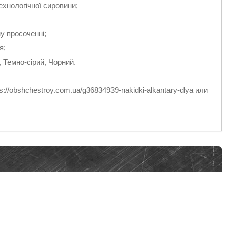
ехнологічної сировини;
у просоченні;
я;
 Темно-сірий, Чорний.
://obshchestroy.com.ua/g36834939-nakidki-alkantary-dlya или