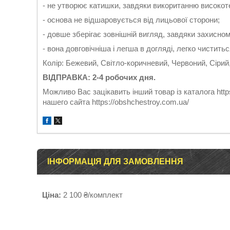
- не утворює катишки, завдяки викоританню високот
- основа не відшаровується від лицьової сторони;
- довше зберігає зовнішній вигляд, завдяки захисном
- вона довговічніша і легша в догляді, легко чиститьс
Колір: Бежевий, Світло-коричневий, Червоний, Сірий,
ВІДПРАВКА: 2-4 робочих дня.
Можливо Вас зацікавить інший товар із каталога https
нашего сайта https://obshchestroy.com.ua/
ІНФОРМАЦІЯ ДЛЯ ЗАМОВЛЕННЯ
Ціна:
2 100 ₴/комплект