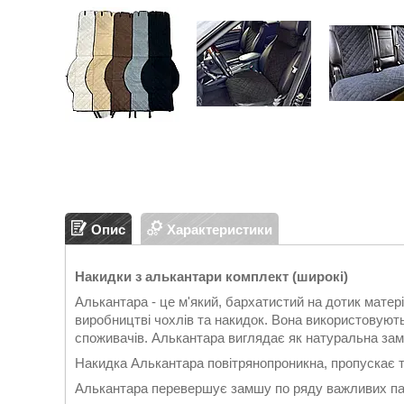
Опис
Характеристики
Накидки з алькантари комплект (широкі)
Алькантара - це м'який, бархатистий на дотик матер
виробництві чохлів та накидок. Вона використовуют
споживачів. Алькантара виглядає як натуральна замш
Накидка Алькантара повітрянопроникна, пропускає те
Алькантара перевершує замшу по ряду важливих па