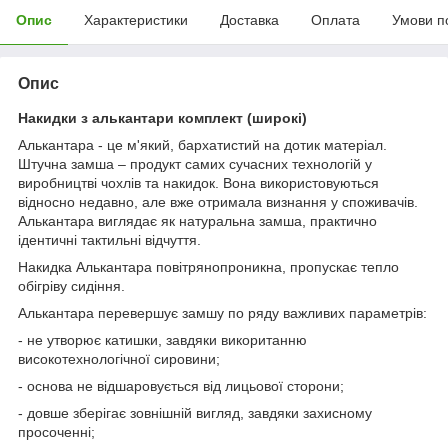
Опис
Характеристики
Доставка
Оплата
Умови п
Опис
Накидки з алькантари комплект (широкі)
Алькантара - це м'який, бархатистий на дотик матеріал.
Штучна замша – продукт самих сучасних технологій у
виробництві чохлів та накидок. Вона використовуються
відносно недавно, але вже отримала визнання у споживачів.
Алькантара виглядає як натуральна замша, практично
ідентичні тактильні відчуття.
Накидка Алькантара повітрянопроникна, пропускає тепло
обігріву сидіння.
Алькантара перевершує замшу по ряду важливих параметрів:
- не утворює катишки, завдяки викоританню
високотехнологічної сировини;
- основа не відшаровується від лицьової сторони;
- довше зберігає зовнішній вигляд, завдяки захисному
просоченні;