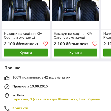
Накидки на сидіння KIA
Накидки на сидіння KIA
Наки
Optima з еко-замші
Carens з еко-замші
Pica
2 100
2 100
2 1
₴/комплект
₴/комплект
Купити
Купити
Про нас
100% позитивних з 42 відгуків за рік
Працює з 19.06.2015
м. Київ
Гарматна, 9 (станція метро Шулявська), Київ, Україна
Контакти